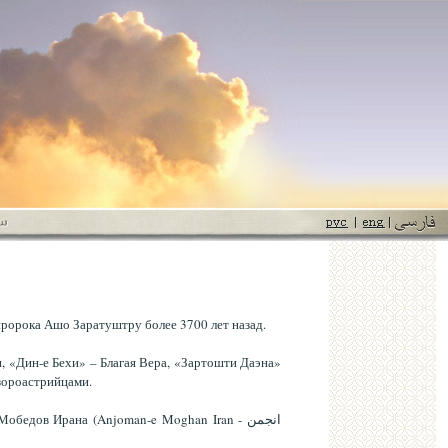
ророка Ашо Заратуштру более 3700 лет назад.
 «Дин-е Бехи» – Благая Вера, «Зартошти Даэна»
зороастрийцами.
дов Ирана (Anjoman-e Moghan Iran - انجمن