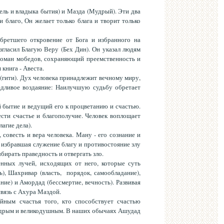
ель и владыка бытия) и Мазда (Мудрый). Эти два
 благо, Он желает только блага и творит только
бретшего откровение от Бога и избранного на
гласил Благую Веру (Бех Дин). Он указал людям
жоман мобедов, сохраняющий преемственность и
книга - Авеста.
(гити). Дух человека принадлежит вечному миру,
едливое воздаяние: Наилучшую судьбу обретает
 бытие и ведущий его к процветанию и счастью.
ести счастье и благополучие. Человек воплощает
лагие дела).
 совесть и вера человека. Ману - его сознание и
 избравшая служение благу и противостояние злу
бирать праведность и отвергать зло.
нных лучей, исходящих от него, которые суть
ь), Шахривар (власть, порядок, самообладание),
ние) и Амордад (бессмертие, вечность). Развивая
связь с Ахура Маздой.
ным счастья того, кто способствует счастью
едрым и великодушным. В наших обычаях Ашудад