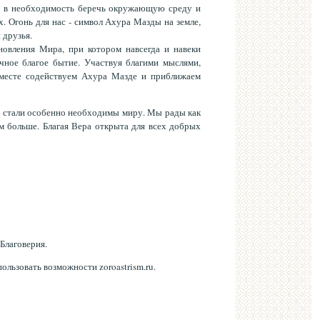
и, в необходимость беречь окружающую среду и
. Огонь для нас - символ Ахура Мазды на земле,
 друзья.
овления Мира, при котором навсегда и навеки
ечное благое бытие. Участвуя благими мыслями,
вместе содействуем Ахура Мазде и приближаем
и стали особенно необходимы миру. Мы рады как
ём больше. Благая Вера открыта для всех добрых
Благоверия.
ользовать возможности zoroastrism.ru.