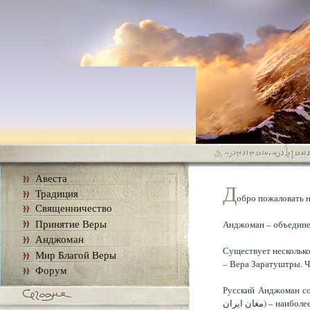
Авеста
Д
Традиция
обро пожаловать н
Священничество
Принятие Веры
Анджоман – объедине
Анджоман
Существует несколько
Мир Благой Веры
– Вера Заратуштры. Ч
Форум
Русский Анджоман сос
مغان ایران) 