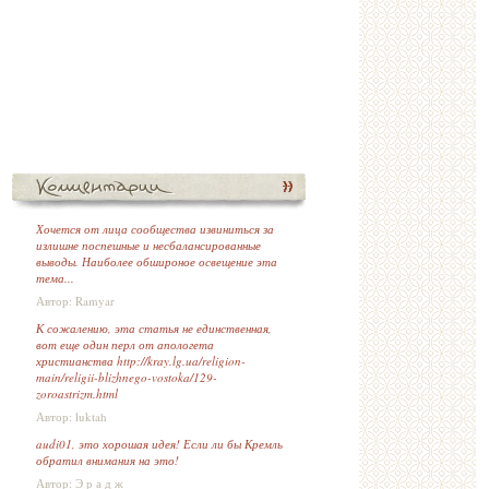
Хочется от лица сообщества извиниться за
излишне поспешные и несбалансированные
выводы. Наиболее обшироное освещение эта
тема...
Автор: Ramyar
К сожалению, эта статья не единственная,
вот еще один перл от апологета
христианства http://kray.lg.ua/religion-
main/religii-blizhnego-vostoka/129-
zoroastrizm.html
Автор: luktah
audi01, это хорошая идея! Если ли бы Кремль
обратил внимания на это!
Автор: Э р а д ж