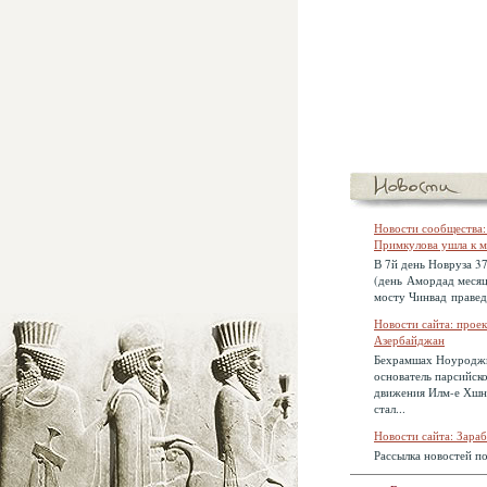
Новости сообщества
Примкулова ушла к м
В 7й день Новруза 37
(день Амордад месяц
мосту Чинвад правед
Новости сайта: прое
Азербайджан
Бехрамшах Ноуроджи
основатель парсийск
движения Илм-е Хшну
стал...
Новости сайта: Зараб
Рассылка новостей п