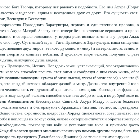
иного Бога Творца, которому нет равного и подобного. Его имя Ахура (Подат
ычество и мудрость, едины и неотделимы друг от друга. Его сущность свет и
лаг, Всеведущ и Всемогущ.
ророчество Праведного Заратуштры, первого и единственного пророка, о
тезю Ахура Маздой. Заратуштра отверг безнравственные верования и провоз
знанию и совершенствованию, утвердил религиозные законы и учредил Анд
о сию пору. Суть нашей веры - Гаты Праведного Заратуштры, наша священная 
ествование двух миров: вечного духовного (мину) и материального, земного 
ная смерть не означает небытия. В духовном мире человек получает справ
я душа, наихудшую душа злодея.
у - Праведность, Истину, Порядок - закон, устраивающий, упорядочивающий
ум, человек способен познать этот закон и сообразуя с ним свою жизнь, обр
ём великим заповедям: хумата (благие мысли), хухта (благие слова), хваршта (б
, что каждый человек обладает даэной и ману. Даэна - это внутренний взор,
го человека есть его духовный хранитель и помощник - бессмертная фраваши,
аря этому каждый человек способен отличать добро от зла, и по доброй воле вы
емь Амешаспентов (Бессмертных Святых): Ахура Мазду и шесть божестве
ожелательность и благоразумие), Ардвахишт (истина, честность, праведност
благочестие, скромность, щедрость), Хордад (целостность, совершенство, зна
 себе и воплощая их вокруг себя, человек совершенствуется и обретает живую 
еобходимость прекращения войн и установления мира и признаём достой
аждый человек должен оказывать посильную помощь другим людям, быть щ
щедрость празденств (Гаханбаров и Джашнов), согласие и взаимовыручка.