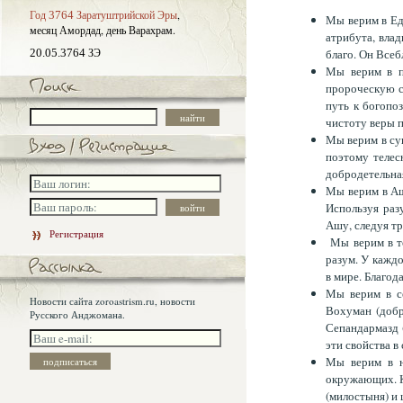
Год
Заратуштрийской Эры
,
3764
Мы верим в Ед
месяц Амордад,
день Варахрам.
атрибута, влад
ЗЭ
20.05.3764
благо. Он Всеб
Мы верим в п
пророческую с
путь к богопо
чистоту веры п
Мы верим в сущ
поэтому телес
добродетельна
Мы верим в Аш
Используя раз
Ашу, следуя тр
Регистрация
Мы верим в то
разум. У каждо
в мире. Благод
Мы верим в с
Новости сайта zoroastrism.ru, новости
Вохуман (добр
Русского Анджомана.
Сепандармазд (
эти свойства в
Мы верим в н
окружающих. К
(милостыня) и 