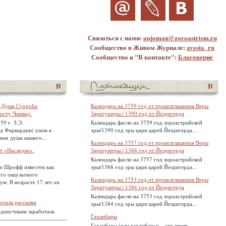
Связаться с нами:
anjoman@zoroastrism.ru
Сообщество в Живом Журнале:
avesta_ru
Сообщество в "В контакте":
Благоверие
: Душа Сухроба
Календарь на 3759 год от провозглашения Веры
осту Чинвад.
Заратуштры / 1390 год от Йездигерда
59 г. З.Э.
Календарь фасли на 3759 год зороастрийской
а Фарвардин) ушла к
эры/1390 год эры царя царей Йездигерда...
ная душа нашего...
Календарь на 3757 год от провозглашения Веры
кт «Наследие».
Заратуштры / 1388 год от Йездигерда
Календарь фасли на 3757 год зороастрийской
 Шрофф известен как
эры/1388 год эры царя царей Йездигерда...
ого оккультного
Календарь на 3753 год от провозглашения Веры
м. В возрасте 17 лет он
Заратуштры / 1384 год от Йездигерда
Календарь фасли на 3753 год зороастрийской
отала рассылка
эры/1384 год эры царя царей Йездигерда...
одписчикам заработала
Гаханбары
Гаханбары (или гахамбары) – это шесть