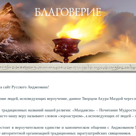
а сайт Русского Анджомана!
ние людей, исповедующих вероучение, данное Творцом Ахура Маздой через п
 традиционных названий нашей религии: «Маздаясна» – Почитание Мудрости,
асто нашу веру называют словом «зороастризм», а исповедующих её людей – 
тоит в вероучительном единстве и каноническом общении с Анджоманом Мобе
– наиболее авторитетной организацией традиционных заратуштрийских священников.