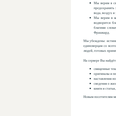
Мы верим в св
предохранять э
вода, воздух и
Мы верим в к
водворится бл
благими слова
Фрашкард.
Мы убеждены: истины
единоверцам со всего
людей, готовых принят
На сервере Вы найдёт
священные текс
оригиналы и п
наставления н
сведения о жиз
книги и статьи
Новым посетителям мы