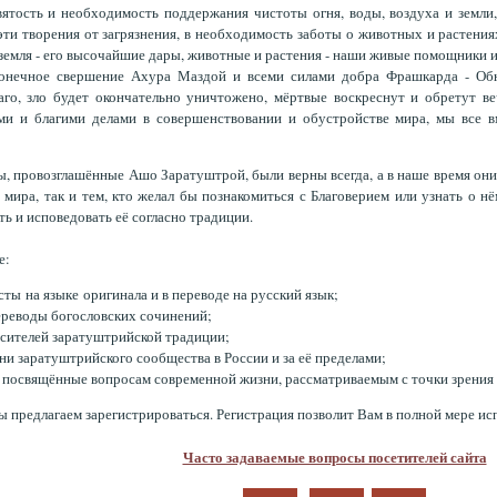
ятость и необходимость поддержания чистоты огня, воды, воздуха и земл
ти творения от загрязнения, в необходимость заботы о животных и растениях
 земля - его высочайшие дары, животные и растения - наши живые помощники и
онечное свершение Ахура Маздой и всеми силами добра Фрашкарда - Обн
аго, зло будет окончательно уничтожено, мёртвые воскреснут и обретут в
ми и благими делами в совершенствовании и обустройстве мира, мы все 
, провозглашённые Ашо Заратуштрой, были верны всегда, а в наше время он
 мира, так и тем, кто желал бы познакомиться с Благоверием или узнать о н
ь и исповедовать её согласно традиции.
е:
ты на языке оригинала и в переводе на русский язык;
ереводы богословских сочинений;
осителей заратуштрийской традиции;
ни заратуштрийского сообщества в России и за её пределами;
, посвящённые вопросам современной жизни, рассматриваемым с точки зрения 
 предлагаем зарегистрироваться. Регистрация позволит Вам в полной мере исп
Часто задаваемые вопросы посетителей сайта