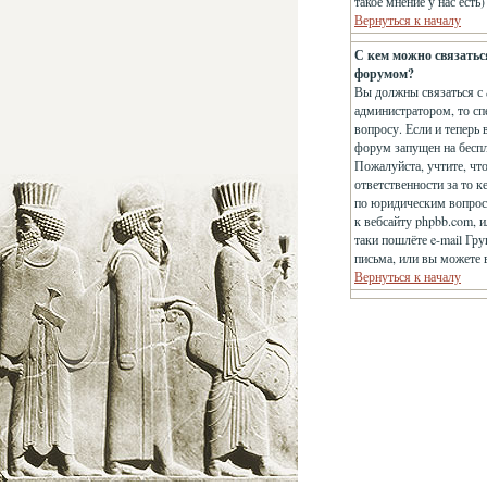
такое мнение у нас есть
Вернуться к началу
С кем можно связатьс
форумом?
Вы должны связаться с 
администратором, то сп
вопросу. Если и теперь 
форум запущен на беспла
Пожалуйста, учтите, чт
ответственности за то 
по юридическим вопроса
к вебсайту phpbb.com, 
таки пошлёте e-mail Гр
письма, или вы можете 
Вернуться к началу