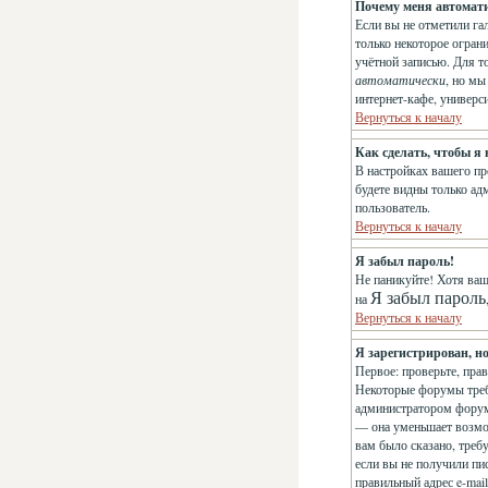
Почему меня автомат
Если вы не отметили га
только некоторое огран
учётной записью. Для т
автоматически
, но м
интернет-кафе, универси
Вернуться к началу
Как сделать, чтобы я
В настройках вашего п
будете видны только ад
пользователь.
Вернуться к началу
Я забыл пароль!
Не паникуйте! Хотя ваш
Я забыл пароль
на
Вернуться к началу
Я зарегистрирован, но
Первое: проверьте, пра
Некоторые форумы треб
администратором форума
— она уменьшает возмо
вам было сказано, требу
если вы не получили пис
правильный адрес e-mai