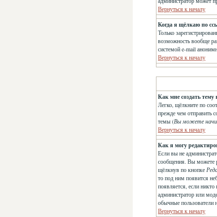
администратор может п
Вернуться к началу
Когда я щёлкаю по сс
Только зарегистрирован
возможность вообще раз
системой e-mail анони
Вернуться к началу
Как мне создать тему 
Легко, щёлкните по соо
прежде чем отправить с
темы (
Вы можете начи
Вернуться к началу
Как я могу редактиро
Если вы не администрат
сообщения. Вы можете р
щёлкнув по кнопке
Ред
то под ним появится не
появляется, если никто
администратор или модер
обычные пользователи не
Вернуться к началу