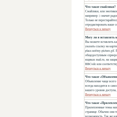
Что такое смайлики?
Смайлики, или эмотикон
например :) значит рад
Только не перестарайте
отредактировать ваше с
Вернуться к началу
Могу ли я вставлять 
Вы можете вставлять к
указать ссылку на карт
place.net/my-picture.gi
общедоступным сервером
ящиках mail.ru, на защ
BBCode или соответств
Вернуться к началу
Что такое «Объявлен
Объявление чаще всего
всегда находится в сам
вашего уровня доступа,
Вернуться к началу
Что такое «Прилепле
Прилепленные темы нахо
странице. Обычно они т
возможность. Так же ка