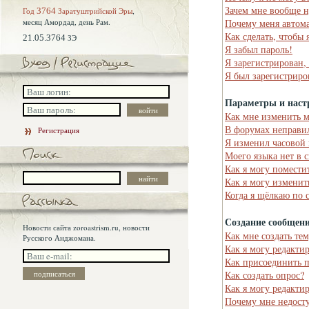
Зачем мне вообще н
Год
3764
Заратуштрийской Эры
,
месяц Амордад,
день Рам.
Почему меня автома
Как сделать, чтобы 
21.05.3764
ЗЭ
Я забыл пароль!
Я зарегистрирован,
Я был зарегистриро
Параметры и наст
Как мне изменить 
В форумах неправи
Регистрация
Я изменил часовой 
Моего языка нет в 
Как я могу помести
Как я могу изменит
Когда я щёлкаю по 
Создание сообщен
Новости сайта zoroastrism.ru, новости
Как мне создать те
Русского Анджомана.
Как я могу редакти
Как присоединить 
Как создать опрос?
Как я могу редакти
Почему мне недост