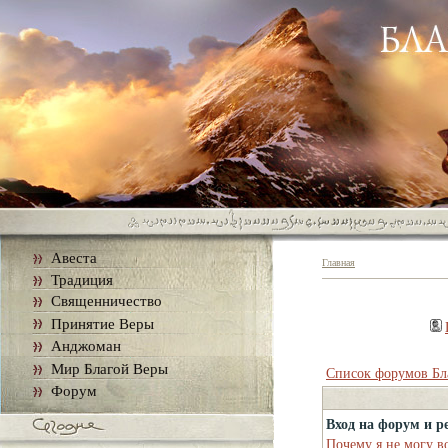
Авеста
Главная
Традиция
Священничество
Принятие Веры
Анджоман
Мир Благой Веры
Список форумов Бл
Форум
Вход на форум и р
Почему я не могу в