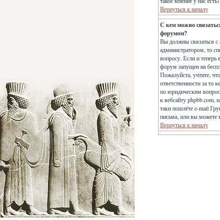
такое мнение у нас есть
Вернуться к началу
С кем можно связатьс
форумом?
Вы должны связаться с 
администратором, то сп
вопросу. Если и теперь 
форум запущен на беспла
Пожалуйста, учтите, чт
ответственности за то 
по юридическим вопроса
к вебсайту phpbb.com, 
таки пошлёте e-mail Гр
письма, или вы можете 
Вернуться к началу