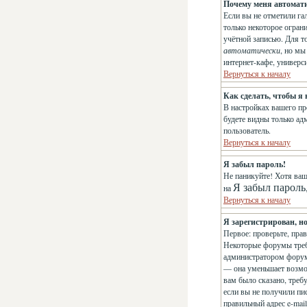
Почему меня автомат
Если вы не отметили га
только некоторое огран
учётной записью. Для т
автоматически
, но м
интернет-кафе, универси
Вернуться к началу
Как сделать, чтобы я
В настройках вашего п
будете видны только ад
пользователь.
Вернуться к началу
Я забыл пароль!
Не паникуйте! Хотя ваш
Я забыл пароль
на
Вернуться к началу
Я зарегистрирован, но
Первое: проверьте, пра
Некоторые форумы треб
администратором форума
— она уменьшает возмо
вам было сказано, требу
если вы не получили пис
правильный адрес e-mai