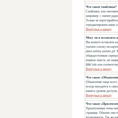
Что такое смайлики?
Смайлики, или эмотикон
например :) значит рад
Только не перестарайте
отредактировать ваше с
Вернуться к началу
Могу ли я вставлять 
Вы можете вставлять к
указать ссылку на карт
place.net/my-picture.gi
общедоступным сервером
ящиках mail.ru, на защ
BBCode или соответств
Вернуться к началу
Что такое «Объявлен
Объявление чаще всего
всегда находится в сам
вашего уровня доступа,
Вернуться к началу
Что такое «Прилепле
Прилепленные темы нахо
странице. Обычно они т
возможность. Так же ка