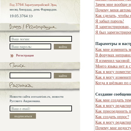
Зачем мне вообще н
Год
3764
Заратуштрийской Эры
,
месяц Амордад,
день Фарвардин.
Почему меня автома
Как сделать, чтобы 
19.05.3764
ЗЭ
Я забыл пароль!
Я зарегистрирован,
Я был зарегистриро
Параметры и наст
Как мне изменить 
В форумах неправи
Регистрация
Я изменил часовой 
Моего языка нет в 
Как я могу помести
Как я могу изменит
Когда я щёлкаю по 
Создание сообщен
Новости сайта zoroastrism.ru, новости
Как мне создать те
Русского Анджомана.
Как я могу редакти
Как присоединить 
Как создать опрос?
Как я могу редакти
Почему мне недост