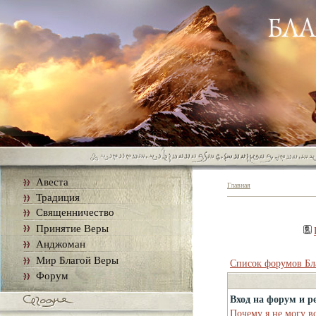
Авеста
Главная
Традиция
Священничество
Принятие Веры
Анджоман
Мир Благой Веры
Список форумов Бл
Форум
Вход на форум и р
Почему я не могу в