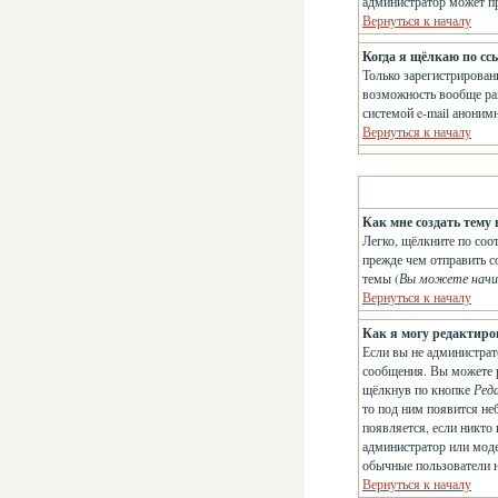
администратор может п
Вернуться к началу
Когда я щёлкаю по сс
Только зарегистрирован
возможность вообще раз
системой e-mail анони
Вернуться к началу
Как мне создать тему 
Легко, щёлкните по соо
прежде чем отправить с
темы (
Вы можете начи
Вернуться к началу
Как я могу редактиро
Если вы не администрат
сообщения. Вы можете р
щёлкнув по кнопке
Ред
то под ним появится не
появляется, если никто
администратор или модер
обычные пользователи не
Вернуться к началу