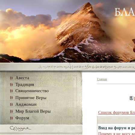
Авеста
Главная
Традиция
Священничество
Принятие Веры
Анджоман
Мир Благой Веры
Список форумов Бл
Форум
Вход на форум и р
Почему я не могу в