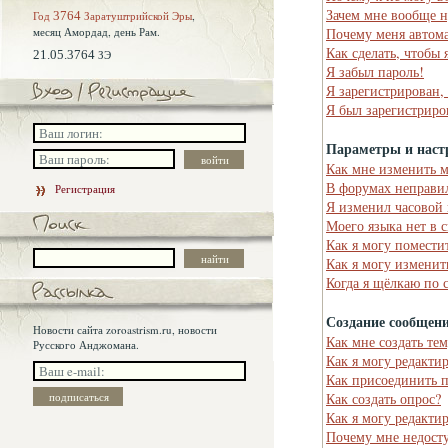
Зачем мне вообще н
Год
3764
Заратуштрийской Эры
,
месяц Амордад,
день Рам.
Почему меня автома
Как сделать, чтобы 
21.05.3764
ЗЭ
Я забыл пароль!
Я зарегистрирован,
Я был зарегистриро
Параметры и наст
Как мне изменить 
В форумах неправи
Регистрация
Я изменил часовой 
Моего языка нет в 
Как я могу помести
Как я могу изменит
Когда я щёлкаю по 
Создание сообщен
Новости сайта zoroastrism.ru, новости
Как мне создать те
Русского Анджомана.
Как я могу редакти
Как присоединить 
Как создать опрос?
Как я могу редакти
Почему мне недост