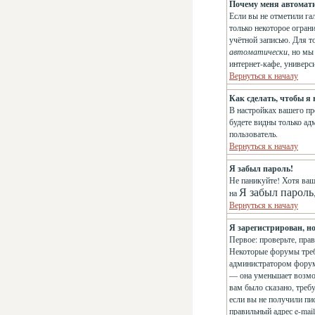
Почему меня автомат
Если вы не отметили га
только некоторое огран
учётной записью. Для т
автоматически
, но м
интернет-кафе, универси
Вернуться к началу
Как сделать, чтобы я
В настройках вашего п
будете видны только ад
пользователь.
Вернуться к началу
Я забыл пароль!
Не паникуйте! Хотя ваш
Я забыл пароль
на
Вернуться к началу
Я зарегистрирован, но
Первое: проверьте, пра
Некоторые форумы треб
администратором форума
— она уменьшает возмо
вам было сказано, требу
если вы не получили пис
правильный адрес e-mai