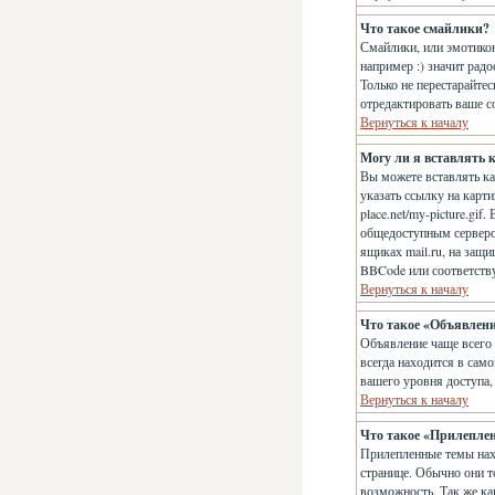
Что такое смайлики?
Смайлики, или эмотикон
например :) значит рад
Только не перестарайте
отредактировать ваше с
Вернуться к началу
Могу ли я вставлять 
Вы можете вставлять к
указать ссылку на карт
place.net/my-picture.gi
общедоступным сервером
ящиках mail.ru, на защ
BBCode или соответств
Вернуться к началу
Что такое «Объявлен
Объявление чаще всего
всегда находится в сам
вашего уровня доступа,
Вернуться к началу
Что такое «Прилепле
Прилепленные темы нахо
странице. Обычно они т
возможность. Так же ка