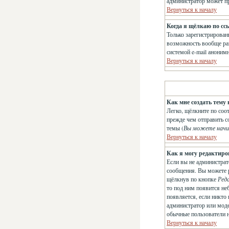
администратор может п
Вернуться к началу
Когда я щёлкаю по сс
Только зарегистрирован
возможность вообще раз
системой e-mail анони
Вернуться к началу
Как мне создать тему 
Легко, щёлкните по соо
прежде чем отправить с
темы (
Вы можете начи
Вернуться к началу
Как я могу редактиро
Если вы не администрат
сообщения. Вы можете р
щёлкнув по кнопке
Ред
то под ним появится не
появляется, если никто
администратор или модер
обычные пользователи не
Вернуться к началу