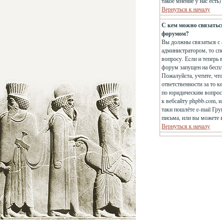
такое мнение у нас есть
Вернуться к началу
С кем можно связатьс
форумом?
Вы должны связаться с 
администратором, то сп
вопросу. Если и теперь 
форум запущен на беспла
Пожалуйста, учтите, чт
ответственности за то 
по юридическим вопроса
к вебсайту phpbb.com, 
таки пошлёте e-mail Гр
письма, или вы можете 
Вернуться к началу