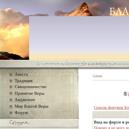
Авеста
Главная
Традиция
Священничество
Принятие Веры
Анджоман
Мир Благой Веры
Список форумов Бл
Форум
Вход на форум и р
Почему я не могу в