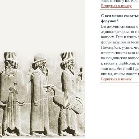
такое мнение у нас есть
Вернуться к началу
С кем можно связатьс
форумом?
Вы должны связаться с 
администратором, то сп
вопросу. Если и теперь 
форум запущен на беспла
Пожалуйста, учтите, чт
ответственности за то 
по юридическим вопроса
к вебсайту phpbb.com, 
таки пошлёте e-mail Гр
письма, или вы можете 
Вернуться к началу