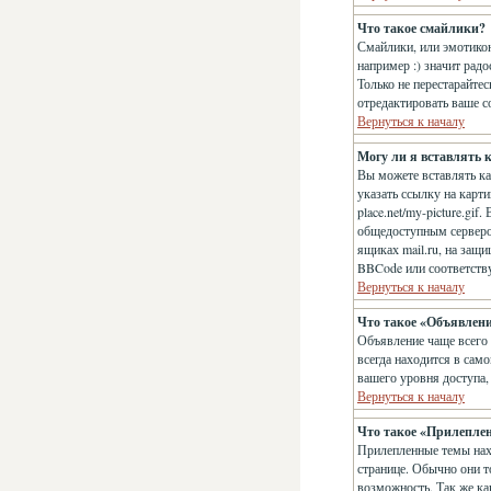
Что такое смайлики?
Смайлики, или эмотикон
например :) значит рад
Только не перестарайте
отредактировать ваше с
Вернуться к началу
Могу ли я вставлять 
Вы можете вставлять к
указать ссылку на карт
place.net/my-picture.gi
общедоступным сервером
ящиках mail.ru, на защ
BBCode или соответств
Вернуться к началу
Что такое «Объявлен
Объявление чаще всего
всегда находится в сам
вашего уровня доступа,
Вернуться к началу
Что такое «Прилепле
Прилепленные темы нахо
странице. Обычно они т
возможность. Так же ка