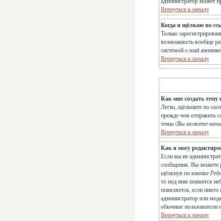
администратор может п
Вернуться к началу
Когда я щёлкаю по сс
Только зарегистрирован
возможность вообще раз
системой e-mail анони
Вернуться к началу
Как мне создать тему 
Легко, щёлкните по соо
прежде чем отправить с
темы (
Вы можете начи
Вернуться к началу
Как я могу редактиро
Если вы не администрат
сообщения. Вы можете р
щёлкнув по кнопке
Ред
то под ним появится не
появляется, если никто
администратор или модер
обычные пользователи не
Вернуться к началу