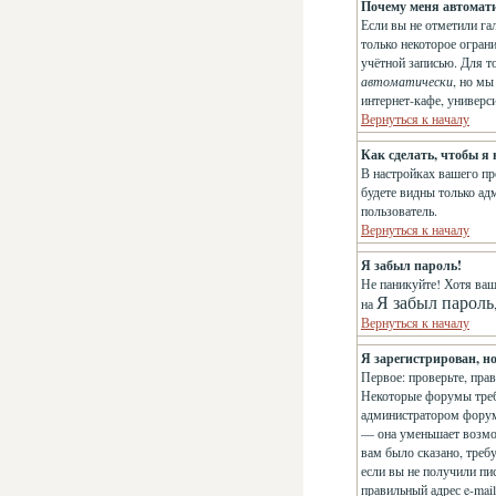
Почему меня автомат
Если вы не отметили га
только некоторое огран
учётной записью. Для т
автоматически
, но м
интернет-кафе, универси
Вернуться к началу
Как сделать, чтобы я
В настройках вашего п
будете видны только ад
пользователь.
Вернуться к началу
Я забыл пароль!
Не паникуйте! Хотя ваш
Я забыл пароль
на
Вернуться к началу
Я зарегистрирован, но
Первое: проверьте, пра
Некоторые форумы треб
администратором форума
— она уменьшает возмо
вам было сказано, требу
если вы не получили пис
правильный адрес e-mai