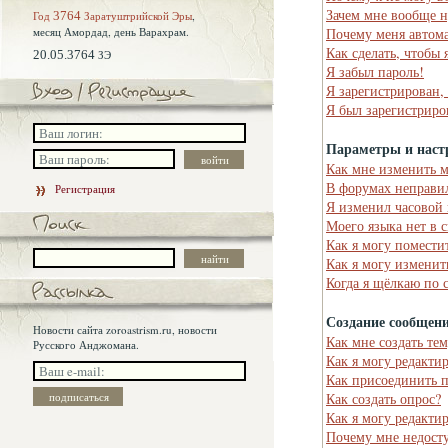
Зачем мне вообще н
Год
3764
Заратуштрийской Эры
,
месяц Амордад,
день Варахрам.
Почему меня автома
Как сделать, чтобы 
20.05.3764
ЗЭ
Я забыл пароль!
Я зарегистрирован,
Я был зарегистриро
Параметры и наст
Как мне изменить 
В форумах неправи
Регистрация
Я изменил часовой 
Моего языка нет в 
Как я могу помести
Как я могу изменит
Когда я щёлкаю по 
Создание сообщен
Новости сайта zoroastrism.ru, новости
Как мне создать те
Русского Анджомана.
Как я могу редакти
Как присоединить 
Как создать опрос?
Как я могу редакти
Почему мне недост