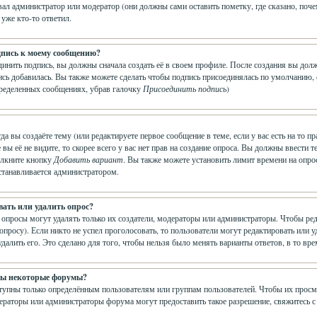
ал администратор или модератор (они должны сами оставить пометку, где сказано, почем
 уже кто-то ответил.
дпись к моему сообщению?
динить подпись, вы должны сначала создать её в своем профиле. После создания вы до
сь добавилась. Вы также можете сделать чтобы подпись присоединялась по умолчанию,
пределенных сообщениях, убрав галочку
Присоединить подпись
)
гда вы создаёте тему (или редактируете первое сообщение в теме, если у вас есть на т
е вы её не видите, то скорее всего у вас нет прав на создание опроса. Вы должны ввести
щёлкните кнопку
Добавить вариант
. Вы также можете установить лимит времени на опрос
устанавливается администратором.
вать или удалить опрос?
 опросы могут удалять только их создатели, модераторы или администраторы. Чтобы ре
 опросу). Если никто не успел проголосовать, то пользователи могут редактировать или 
далить его. Это сделано для того, чтобы нельзя было менять варианты ответов, в то вр
ны некоторые форумы?
пны только определённым пользователям или группам пользователей. Чтобы их просматр
ераторы или администраторы форума могут предоставить такое разрешение, свяжитесь с