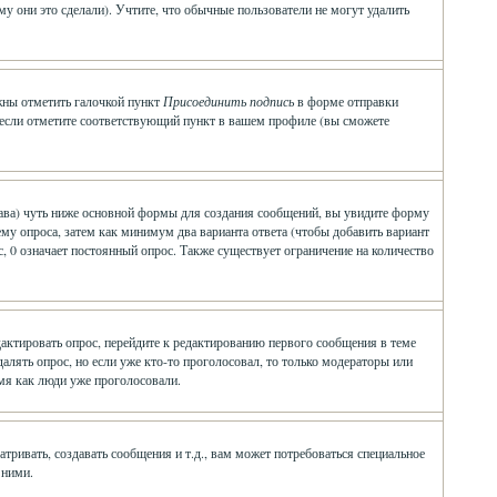
у они это сделали). Учтите, что обычные пользователи не могут удалить
лжны отметить галочкой пункт
Присоединить подпись
в форме отправки
 если отметите соответствующий пункт в вашем профиле (вы сможете
о права) чуть ниже основной формы для создания сообщений, вы увидите форму
 тему опроса, затем как минимум два варианта ответа (чтобы добавить вариант
, 0 означает постоянный опрос. Также существует ограничение на количество
дактировать опрос, перейдите к редактированию первого сообщения в теме
удалять опрос, но если уже кто-то проголосовал, то только модераторы или
емя как люди уже проголосовали.
ивать, создавать сообщения и т.д., вам может потребоваться специальное
 ними.