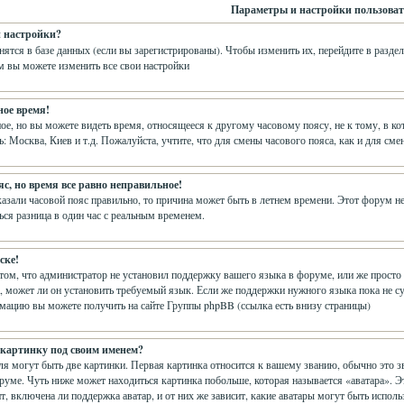
Параметры и настройки пользоват
и настройки?
нятся в базе данных (если вы зарегистрированы). Чтобы изменить их, перейдите в разде
м вы можете изменить все свои настройки
ное время!
е, но вы можете видеть время, относящееся к другому часовому поясу, не к тому, в кот
ь: Москва, Киев и т.д. Пожалуйста, учтите, что для смены часового пояса, как и для с
с, но время все равно неправильное!
казали часовой пояс правильно, то причина может быть в летнем времени. Этот форум не 
ся разница в один час с реальным временем.
ске!
 том, что администратор не установил поддержку вашего языка в форуме, или же просто 
 может ли он установить требуемый язык. Если же поддержки нужного языка пока не су
ацию вы можете получить на сайте Группы phpBB (ссылка есть внизу страницы)
 картинку под своим именем?
я могут быть две картинки. Первая картинка относится к вашему званию, обычно это з
оруме. Чуть ниже может находиться картинка побольше, которая называется «аватара». 
т, включена ли поддержка аватар, и от них же зависит, какие аватары могут быть испол