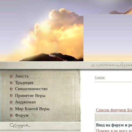
Авеста
Главная
Традиция
Священничество
Принятие Веры
Анджоман
Мир Благой Веры
Список форумов Бл
Форум
Вход на форум и р
Почему я не могу в