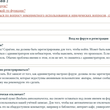
pBB 2
орум?
акой-то функции?
ься по вопросу некорректного использования и юридических вопросов, 
Вход на форум и регистрация
ти?
ь? Серьёзно, вы должны быть зарегистрированы для того, чтобы войти. Может быть вам
аться с администратором или вебмастером, чтобы выяснить, почему это произошло. Если
роль. Обычно проблема именно в этом, если же нет, то свяжитесь с администратором, в
но регистрироваться?
елать. Всё зависит от того, как администратор настроил форум: должны ли вы зарегистр
е возможности, которые недоступны анонимным пользователям: аватары, личные сообщения
ому мы рекомендуем это сделать.
ически отключает?
лочкой пункт
Входить автоматически
, вы сможете оставаться под своим именем на фо
оспользоваться вашей учётной записью. Для того, чтобы вас автоматически не отключа
ь это на общедоступном компьютере, например в библиотеке, интернет-кафе, университет