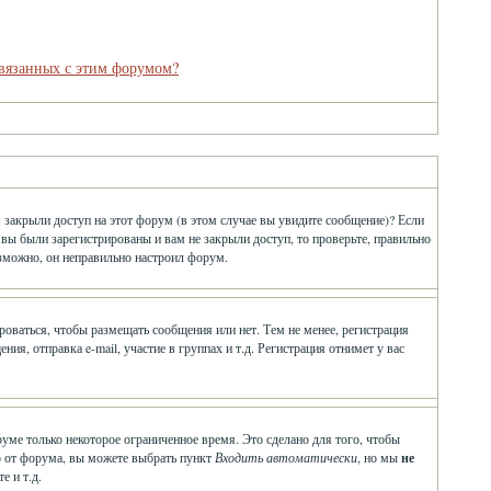
связанных с этим форумом?
 закрыли доступ на этот форум (в этом случае вы увидите сообщение)? Если
 вы были зарегистрированы и вам не закрыли доступ, то проверьте, правильно
озможно, он неправильно настроил форум.
ироваться, чтобы размещать сообщения или нет. Тем не менее, регистрация
, отправка e-mail, участие в группах и т.д. Регистрация отнимет у вас
руме только некоторое ограниченное время. Это сделано для того, чтобы
ло от форума, вы можете выбрать пункт
Входить автоматически
, но мы
не
е и т.д.