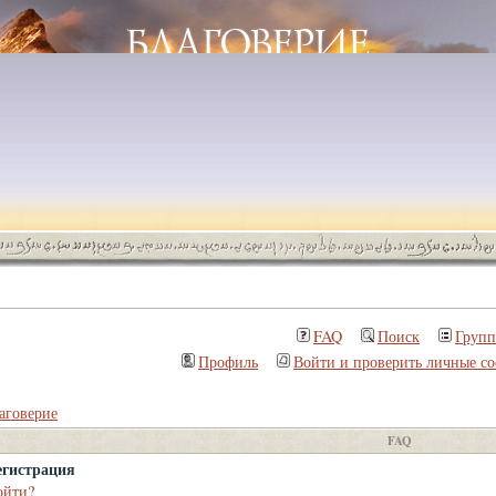
FAQ
Поиск
Груп
Профиль
Войти и проверить личные с
аговерие
FAQ
егистрация
ойти?