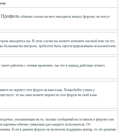
еля
Профиль
л
(обычно ссылка на него находится вверху форума, но могут
ором находитесь вы. В этом случае вы можете изменить часовой пояс на тот,
мены большинства настроек, требуется быть зарегистрированным пользователем.
умеет работать с летним временем, так что в период действия летнего
никто не перевёл этот форум на ваш язык. Попробуйте узнать у
ществует, то вы сами можете перевести этот форум на свой язык.
вёздочки, указывающие на то, сколько сообщений вы оставили в форуме или
Эта картинка обычно уникальна для каждого пользователя. От
ьзованы. Если в данном форуме не включена поддержка аватар, то это решение