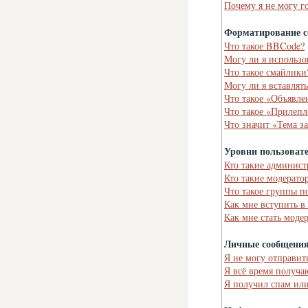
Почему я не могу г
Форматирование с
Что такое BBCode?
Могу ли я использ
Что такое смайлики
Могу ли я вставлят
Что такое «Объявле
Что такое «Прилепл
Что значит «Тема з
Уровни пользоват
Кто такие админист
Кто такие модерато
Что такое группы п
Как мне вступить в
Как мне стать моде
Личные сообщени
Я не могу отправит
Я всё время получ
Я получил спам или