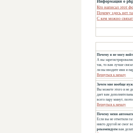
Информация о ph
Кто написал этот ф
Почему здесь нет т
С кем можно связат
Почему я не могу вой
А вы зарегистрировалис
так, то вам лучше связ
ли вы вводите имя и па
Вернуться к началу
Зачем мне вообще нуж
Вы можете этого и не д
дает вам дополнительны
всего пару минут, поэт
Вернуться к началу
Почему меня автомат
Если вы не отметили га
никто другой не смог в
рекомендуем
вам делат