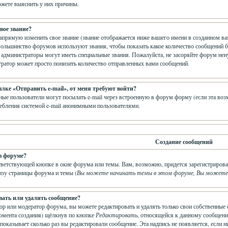
жете выяснить у них причины.
вое звание?
прямую изменить свое звание (звание отображается ниже вашего имени в созданном вам
Большинство форумов используют звания, чтобы показать какое количество сообщений 
администраторы могут иметь специальные звания. Пожалуйста, не засоряйте форум нен
тратор может просто понизить количество отправленных вами сообщений.
ылке «Отправить e-mail», от меня требуют войти?
ные пользователи могут посылать e-mail через встроенную в форум форму (если эта во
ебления системой e-mail анонимными пользователями.
Создание сообщений
в форуме?
тветствующей кнопке в окне форума или темы. Вам, возможно, придется зарегистрирова
изу страницы форума и темы (
Вы можете начинать темы в этом форуме, Вы можете о
вать или удалить сообщение?
ор или модератор форума, вы можете редактировать и удалять только свои собственные 
омента создания) щёлкнув по кнопке
Редактировать
, относящейся к данному сообщени
показывает сколько раз вы редактировали сообщение. Эта надпись не появляется, если н