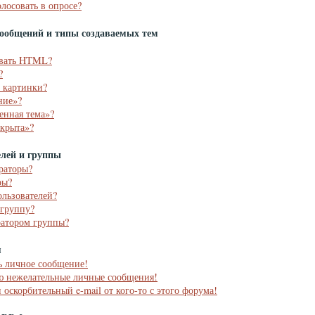
олосовать в опросе?
ообщений и типы создаваемых тем
овать HTML?
?
ь картинки?
ние»?
енная тема»?
акрыта»?
елей и группы
раторы?
ры?
ользователей?
 группу?
ратором группы?
я
ь личное сообщение!
аю нежелательные личные сообщения!
 оскорбительный e-mail от кого-то с этого форума!