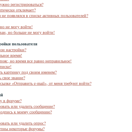
ужно регистрироваться?
тически отключает?
я не появлялся в списке активных пользователей?
 но не могу войти!
ван, но больше не могу войти!
ройки пользователя
мои настройки?
льное время!
пояс, но время все равно неправильное!
списке!
ть картинку под своим именем?
ь свое звание?
ссылке «Отправить e-mail», от меня требуют войти?
ий
му в форуме?
ровать или удалить сообщение?
подпись к моему сообщению?
ровать или удалить опрос?
упны некоторые форумы?