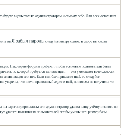
 то будете видны только администраторам и самому себе. Для всех остальных
Я забыл пароль
ните на
, следуйте инструкциям, и скоро вы снова
визации. Некоторые форумы требуют, чтобы все новые пользователи были
причина, по которой требуется активизация, — она уменьшает возможности
 активизация или нет. Если вам был прислан e-mail, то следуйте
 вы уверены, что ввели правильный адрес e-mail, но письма не получили, то
да вы зарегистрировались) или администратор удалил вашу учётную запись по
гут удалять неактивных пользователей, чтобы уменьшить размер базы