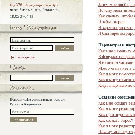
Зачем мне вообще н
Год
3764
Заратуштрийской Эры
,
месяц Амордад,
день Фарвардин.
Почему меня автома
Как сделать, чтобы 
19.05.3764
ЗЭ
Я забыл пароль!
Я зарегистрирован,
Я был зарегистриро
Параметры и наст
Как мне изменить 
В форумах неправи
Регистрация
Я изменил часовой 
Моего языка нет в 
Как я могу помести
Как я могу изменит
Когда я щёлкаю по 
Создание сообщен
Новости сайта zoroastrism.ru, новости
Как мне создать те
Русского Анджомана.
Как я могу редакти
Как присоединить 
Как создать опрос?
Как я могу редакти
Почему мне недост