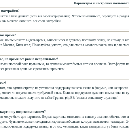
Параметры и настройки пользоват
и настройки?
нятся в базе данных (если вы зарегистрированы). Чтобы изменить их, перейдите в разде
м вы можете изменить все свои настройки
ное время!
е, но вы можете видеть время, относящееся к другому часовому поясу, не к тому, в кот
ь: Москва, Киев и т.д. Пожалуйста, учтите, что для смены часового пояса, как и для с
с, но время все равно неправильное!
казали часовой пояс правильно, то причина может быть в летнем времени. Этот форум не 
ся разница в один час с реальным временем.
ске!
 том, что администратор не установил поддержку вашего языка в форуме, или же просто 
 может ли он установить требуемый язык. Если же поддержки нужного языка пока не су
ацию вы можете получить на сайте Группы phpBB (ссылка есть внизу страницы)
 картинку под своим именем?
я могут быть две картинки. Первая картинка относится к вашему званию, обычно это з
оруме. Чуть ниже может находиться картинка побольше, которая называется «аватара». 
т, включена ли поддержка аватар, и от них же зависит, какие аватары могут быть испол