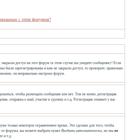
связанных с этим форумом?
 закрыли доступ на этот форум (в этом случае вы увидите сообщение)? Если
 вы были зарегистрированы и вам не закрыли доступ, то проверьте, правильно
озможно, он неправильно настроил форум.
ироваться, чтобы размещать сообщения или нет. Тем не менее, регистрация
, отправка e-mail, участие в группах и т.д. Регистрация отнимет у вас
руме только некоторое ограниченное время. Это сделано для того, чтобы
ло от форума, вы можете выбрать пункт
Входить автоматически
, но мы
не
е и т.д.