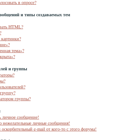
олосовать в опросе?
ообщений и типы создаваемых тем
овать HTML?
?
ь картинки?
ние»?
енная тема»?
акрыта»?
елей и группы
раторы?
ры?
ользователей?
 группу?
ратором группы?
я
ь личное сообщение!
аю нежелательные личные сообщения!
 оскорбительный e-mail от кого-то с этого форума!