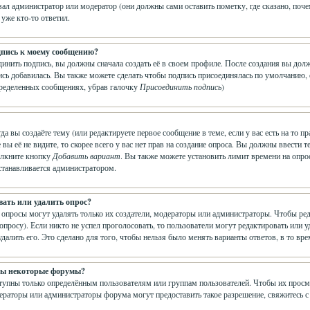
ал администратор или модератор (они должны сами оставить пометку, где сказано, почем
 уже кто-то ответил.
дпись к моему сообщению?
динить подпись, вы должны сначала создать её в своем профиле. После создания вы до
сь добавилась. Вы также можете сделать чтобы подпись присоединялась по умолчанию,
пределенных сообщениях, убрав галочку
Присоединить подпись
)
гда вы создаёте тему (или редактируете первое сообщение в теме, если у вас есть на т
е вы её не видите, то скорее всего у вас нет прав на создание опроса. Вы должны ввести
щёлкните кнопку
Добавить вариант
. Вы также можете установить лимит времени на опрос
устанавливается администратором.
вать или удалить опрос?
 опросы могут удалять только их создатели, модераторы или администраторы. Чтобы ре
 опросу). Если никто не успел проголосовать, то пользователи могут редактировать или 
далить его. Это сделано для того, чтобы нельзя было менять варианты ответов, в то вр
ны некоторые форумы?
пны только определённым пользователям или группам пользователей. Чтобы их просматр
ераторы или администраторы форума могут предоставить такое разрешение, свяжитесь с