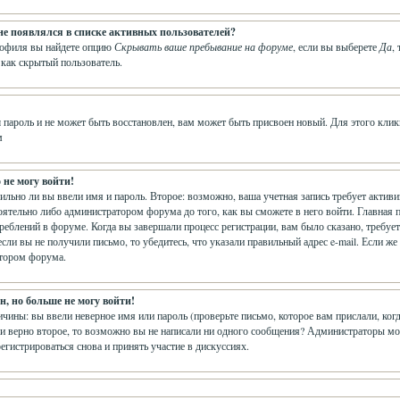
 не появлялся в списке активных пользователей?
рофиля вы найдете опцию
Скрывать ваше пребывание на форуме
, если вы выберете
Да
,
 как скрытый пользователь.
 пароль и не может быть восстановлен, вам может быть присвоен новый. Для этого клик
м
 не могу войти!
вильно ли вы ввели имя и пароль. Второе: возможно, ваша учетная запись требует акти
ятельно либо администратором форума до того, как вы сможете в него войти. Главная 
еблений в форуме. Когда вы завершали процесс регистрации, вам было сказано, требуется
сли вы не получили письмо, то убедитесь, что указали правильный адрес e-mail. Если же
атором форума.
, но больше не могу войти!
чины: вы ввели неверное имя или пароль (проверьте письмо, которое вам прислали, ког
и верно второе, то возможно вы не написали ни одного сообщения? Администраторы мо
егистрироваться снова и принять участие в дискуссиях.