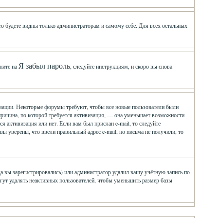
 то будете видны только администраторам и самому себе. Для всех остальных
Я забыл пароль
ните на
, следуйте инструкциям, и скоро вы снова
визации. Некоторые форумы требуют, чтобы все новые пользователи были
причина, по которой требуется активизация, — она уменьшает возможности
 активизация или нет. Если вам был прислан e-mail, то следуйте
 вы уверены, что ввели правильный адрес e-mail, но письма не получили, то
да вы зарегистрировались) или администратор удалил вашу учётную запись по
гут удалять неактивных пользователей, чтобы уменьшить размер базы