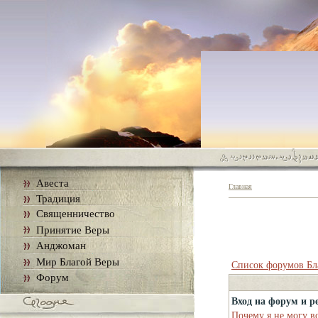
Авеста
Главная
Традиция
Священничество
Принятие Веры
Анджоман
Мир Благой Веры
Список форумов Бл
Форум
Вход на форум и р
Почему я не могу в