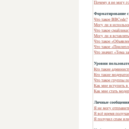
Почему я не могу г
Форматирование с
Что такое BBCode?
Могу ли я использ
Что такое смайлики
Могу ли я вставлят
Что такое «Объявле
Что такое «Прилепл
Что значит «Тема з
Уровни пользоват
Кто такие админист
Кто такие модерато
Что такое группы п
Как мне вступить в
Как мне стать моде
Личные сообщени
Я не могу отправит
Я всё время получ
Я получил спам или