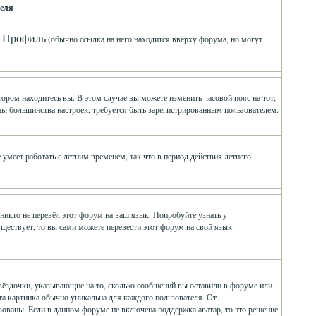
еля
Профиль
л
(обычно ссылка на него находится вверху форума, но могут
ором находитесь вы. В этом случае вы можете изменить часовой пояс на тот,
мены большинства настроек, требуется быть зарегистрированным пользователем.
умеет работать с летним временем, так что в период действия летнего
никто не перевёл этот форум на ваш язык. Попробуйте узнать у
ществует, то вы сами можете перевести этот форум на свой язык.
вёздочки, указывающие на то, сколько сообщений вы оставили в форуме или
Эта картинка обычно уникальна для каждого пользователя. От
ьзованы. Если в данном форуме не включена поддержка аватар, то это решение