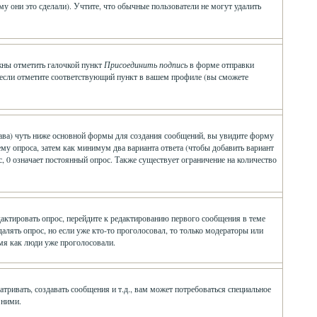
у они это сделали). Учтите, что обычные пользователи не могут удалить
лжны отметить галочкой пункт
Присоединить подпись
в форме отправки
 если отметите соответствующий пункт в вашем профиле (вы сможете
о права) чуть ниже основной формы для создания сообщений, вы увидите форму
 тему опроса, затем как минимум два варианта ответа (чтобы добавить вариант
, 0 означает постоянный опрос. Также существует ограничение на количество
дактировать опрос, перейдите к редактированию первого сообщения в теме
удалять опрос, но если уже кто-то проголосовал, то только модераторы или
емя как люди уже проголосовали.
ивать, создавать сообщения и т.д., вам может потребоваться специальное
 ними.