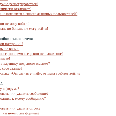
ужно регистрироваться?
тически отключает?
я не появлялся в списке активных пользователей?
 но не могу войти!
ван, но больше не могу войти!
ройки пользователя
мои настройки?
льное время!
пояс, но время все равно неправильное!
списке!
ть картинку под своим именем?
ь свое звание?
ссылке «Отправить e-mail», от меня требуют войти?
ий
му в форуме?
ровать или удалить сообщение?
подпись к моему сообщению?
ровать или удалить опрос?
упны некоторые форумы?