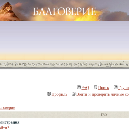
FAQ
Поиск
Груп
Профиль
Войти и проверить личные с
аговерие
FAQ
егистрация
ойти?