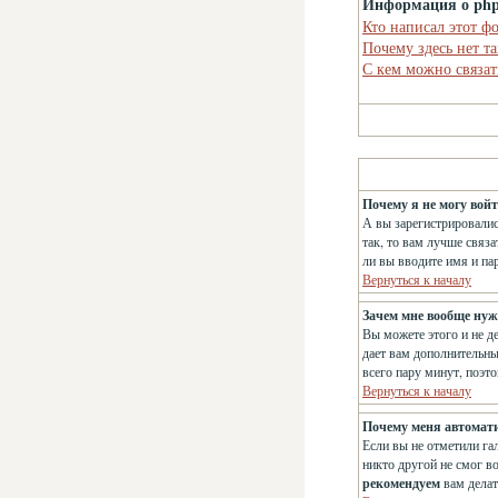
Информация о ph
Кто написал этот ф
Почему здесь нет т
С кем можно связат
Почему я не могу вой
А вы зарегистрировалис
так, то вам лучше связ
ли вы вводите имя и па
Вернуться к началу
Зачем мне вообще нуж
Вы можете этого и не д
дает вам дополнительны
всего пару минут, поэт
Вернуться к началу
Почему меня автомат
Если вы не отметили га
никто другой не смог в
рекомендуем
вам делат