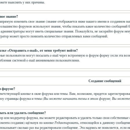
жете выяснить у них причины.
вое звание?
прямую изменить свое звание (звание отображается ниже вашего имени в созданном вам
Большинство форумов используют звания, чтобы показать какое количество сообщений 
администраторы могут иметь специальные звания. Пожалуйста, не засоряйте форум нен
тратор может просто понизить количество отправленных вами сообщений.
ылке «Отправить e-mail», от меня требуют войти?
ные пользователи могут посылать e-mail через встроенную в форум форму (если эта во
ебления системой e-mail анонимными пользователями.
Создание сообщений
в форуме?
тветствующей кнопке в окне форума или темы. Вам, возможно, придется зарегистрирова
изу страницы форума и темы (
Вы можете начинать темы в этом форуме, Вы можете о
вать или удалить сообщение?
ор или модератор форума, вы можете редактировать и удалять только свои собственные 
омента создания) щёлкнув по кнопке
Редактировать
, относящейся к данному сообщени
показывает сколько раз вы редактировали сообщение. Эта надпись не появляется, если н