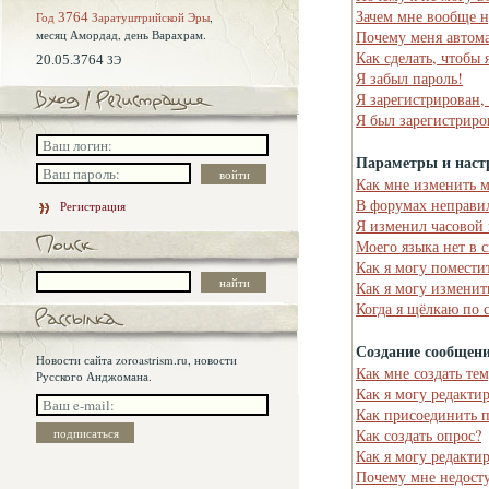
Зачем мне вообще н
Год
3764
Заратуштрийской Эры
,
месяц Амордад,
день Варахрам.
Почему меня автома
Как сделать, чтобы 
20.05.3764
ЗЭ
Я забыл пароль!
Я зарегистрирован,
Я был зарегистриро
Параметры и наст
Как мне изменить 
В форумах неправи
Регистрация
Я изменил часовой 
Моего языка нет в 
Как я могу помести
Как я могу изменит
Когда я щёлкаю по 
Создание сообщен
Новости сайта zoroastrism.ru, новости
Как мне создать те
Русского Анджомана.
Как я могу редакти
Как присоединить 
Как создать опрос?
Как я могу редакти
Почему мне недост