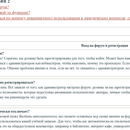
pBB 2
орум?
акой-то функции?
ься по вопросу некорректного использования и юридических вопросов, 
Вход на форум и регистрация
ти?
ь? Серьёзно, вы должны быть зарегистрированы для того, чтобы войти. Может быть вам
аться с администратором или вебмастером, чтобы выяснить, почему это произошло. Если
роль. Обычно проблема именно в этом, если же нет, то свяжитесь с администратором, в
но регистрироваться?
елать. Всё зависит от того, как администратор настроил форум: должны ли вы зарегистр
е возможности, которые недоступны анонимным пользователям: аватары, личные сообщения
ому мы рекомендуем это сделать.
ически отключает?
лочкой пункт
Входить автоматически
, вы сможете оставаться под своим именем на фо
оспользоваться вашей учётной записью. Для того, чтобы вас автоматически не отключа
ь это на общедоступном компьютере, например в библиотеке, интернет-кафе, университет