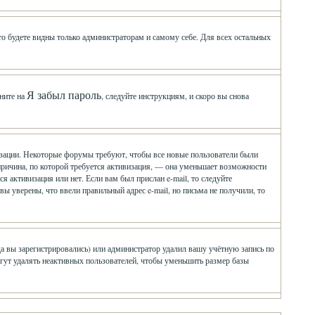
 то будете видны только администраторам и самому себе. Для всех остальных
Я забыл пароль
ните на
, следуйте инструкциям, и скоро вы снова
визации. Некоторые форумы требуют, чтобы все новые пользователи были
причина, по которой требуется активизация, — она уменьшает возможности
 активизация или нет. Если вам был прислан e-mail, то следуйте
 вы уверены, что ввели правильный адрес e-mail, но письма не получили, то
да вы зарегистрировались) или администратор удалил вашу учётную запись по
гут удалять неактивных пользователей, чтобы уменьшить размер базы