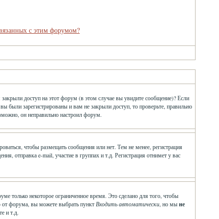
связанных с этим форумом?
 закрыли доступ на этот форум (в этом случае вы увидите сообщение)? Если
 вы были зарегистрированы и вам не закрыли доступ, то проверьте, правильно
озможно, он неправильно настроил форум.
ироваться, чтобы размещать сообщения или нет. Тем не менее, регистрация
, отправка e-mail, участие в группах и т.д. Регистрация отнимет у вас
руме только некоторое ограниченное время. Это сделано для того, чтобы
ло от форума, вы можете выбрать пункт
Входить автоматически
, но мы
не
е и т.д.