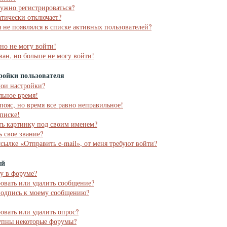
ужно регистрироваться?
тически отключает?
я не появлялся в списке активных пользователей?
 но не могу войти!
ван, но больше не могу войти!
ройки пользователя
мои настройки?
льное время!
пояс, но время все равно неправильное!
списке!
ть картинку под своим именем?
ь свое звание?
ссылке «Отправить e-mail», от меня требуют войти?
ий
му в форуме?
ровать или удалить сообщение?
подпись к моему сообщению?
ровать или удалить опрос?
упны некоторые форумы?