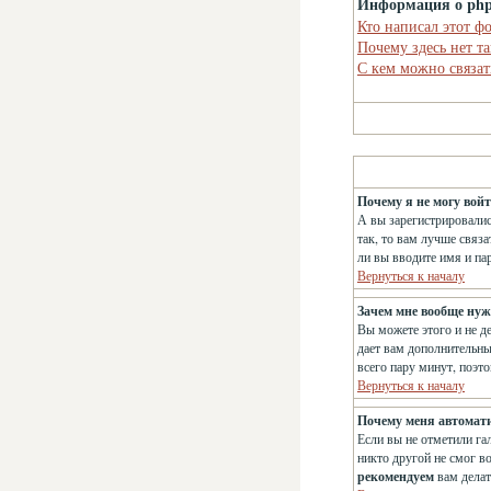
Информация о ph
Кто написал этот ф
Почему здесь нет т
С кем можно связат
Почему я не могу вой
А вы зарегистрировалис
так, то вам лучше связ
ли вы вводите имя и па
Вернуться к началу
Зачем мне вообще нуж
Вы можете этого и не д
дает вам дополнительны
всего пару минут, поэт
Вернуться к началу
Почему меня автомат
Если вы не отметили га
никто другой не смог в
рекомендуем
вам делат