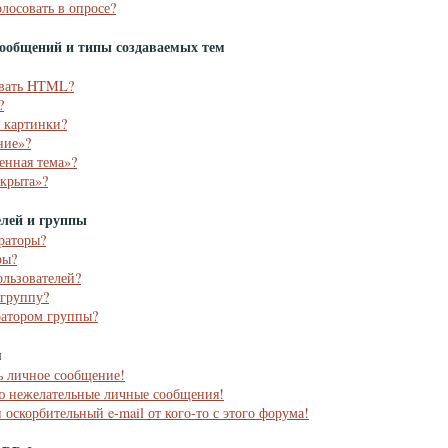
олосовать в опросе?
ообщений и типы создаваемых тем
овать HTML?
?
ь картинки?
ние»?
енная тема»?
акрыта»?
елей и группы
раторы?
ры?
ользователей?
 группу?
ратором группы?
я
ь личное сообщение!
аю нежелательные личные сообщения!
 оскорбительный e-mail от кого-то с этого форума!