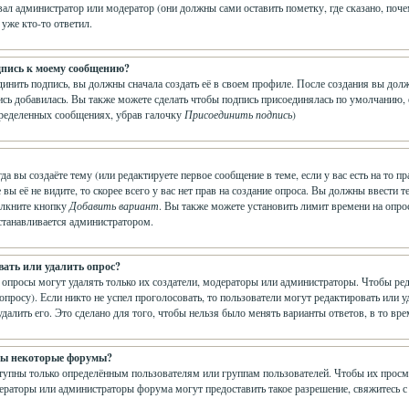
ал администратор или модератор (они должны сами оставить пометку, где сказано, почем
 уже кто-то ответил.
дпись к моему сообщению?
динить подпись, вы должны сначала создать её в своем профиле. После создания вы до
сь добавилась. Вы также можете сделать чтобы подпись присоединялась по умолчанию,
пределенных сообщениях, убрав галочку
Присоединить подпись
)
гда вы создаёте тему (или редактируете первое сообщение в теме, если у вас есть на т
е вы её не видите, то скорее всего у вас нет прав на создание опроса. Вы должны ввести
щёлкните кнопку
Добавить вариант
. Вы также можете установить лимит времени на опрос
устанавливается администратором.
вать или удалить опрос?
 опросы могут удалять только их создатели, модераторы или администраторы. Чтобы ре
 опросу). Если никто не успел проголосовать, то пользователи могут редактировать или 
далить его. Это сделано для того, чтобы нельзя было менять варианты ответов, в то вр
ны некоторые форумы?
пны только определённым пользователям или группам пользователей. Чтобы их просматр
ераторы или администраторы форума могут предоставить такое разрешение, свяжитесь с