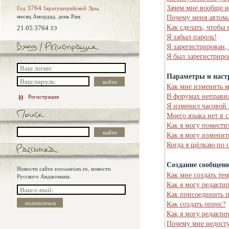
Зачем мне вообще н
Год
3764
Заратуштрийской Эры
,
месяц Амордад,
день Рам.
Почему меня автома
Как сделать, чтобы 
21.05.3764
ЗЭ
Я забыл пароль!
Я зарегистрирован,
Я был зарегистриро
Параметры и наст
Как мне изменить 
В форумах неправи
Регистрация
Я изменил часовой 
Моего языка нет в 
Как я могу помести
Как я могу изменит
Когда я щёлкаю по 
Создание сообщен
Новости сайта zoroastrism.ru, новости
Как мне создать те
Русского Анджомана.
Как я могу редакти
Как присоединить 
Как создать опрос?
Как я могу редакти
Почему мне недост