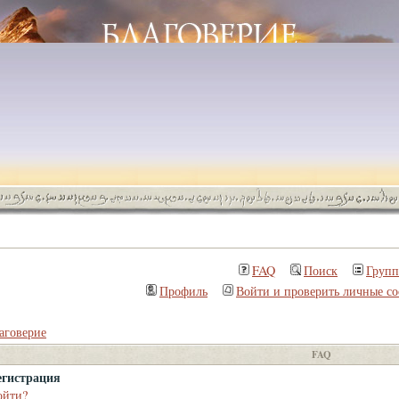
FAQ
Поиск
Груп
Профиль
Войти и проверить личные с
аговерие
FAQ
егистрация
ойти?