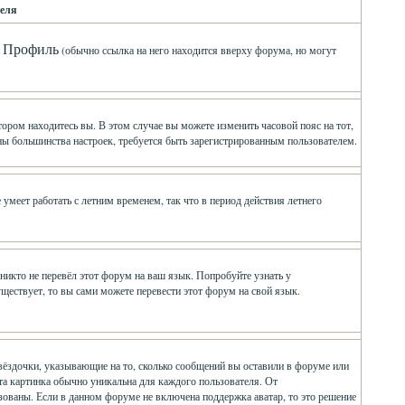
еля
Профиль
л
(обычно ссылка на него находится вверху форума, но могут
ором находитесь вы. В этом случае вы можете изменить часовой пояс на тот,
мены большинства настроек, требуется быть зарегистрированным пользователем.
умеет работать с летним временем, так что в период действия летнего
никто не перевёл этот форум на ваш язык. Попробуйте узнать у
ществует, то вы сами можете перевести этот форум на свой язык.
вёздочки, указывающие на то, сколько сообщений вы оставили в форуме или
Эта картинка обычно уникальна для каждого пользователя. От
ьзованы. Если в данном форуме не включена поддержка аватар, то это решение