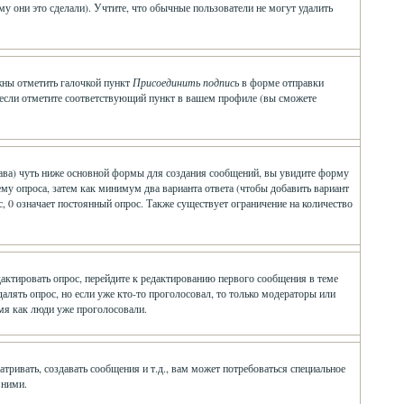
у они это сделали). Учтите, что обычные пользователи не могут удалить
лжны отметить галочкой пункт
Присоединить подпись
в форме отправки
 если отметите соответствующий пункт в вашем профиле (вы сможете
о права) чуть ниже основной формы для создания сообщений, вы увидите форму
 тему опроса, затем как минимум два варианта ответа (чтобы добавить вариант
, 0 означает постоянный опрос. Также существует ограничение на количество
дактировать опрос, перейдите к редактированию первого сообщения в теме
удалять опрос, но если уже кто-то проголосовал, то только модераторы или
емя как люди уже проголосовали.
ивать, создавать сообщения и т.д., вам может потребоваться специальное
 ними.