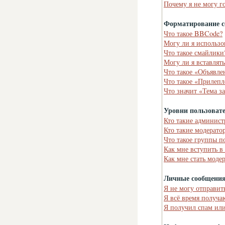
Почему я не могу г
Форматирование с
Что такое BBCode?
Могу ли я использ
Что такое смайлики
Могу ли я вставлят
Что такое «Объявле
Что такое «Прилепл
Что значит «Тема з
Уровни пользоват
Кто такие админист
Кто такие модерато
Что такое группы п
Как мне вступить в
Как мне стать моде
Личные сообщени
Я не могу отправит
Я всё время получ
Я получил спам или