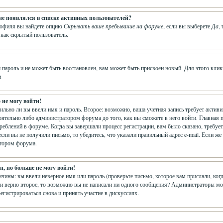
 не появлялся в списке активных пользователей?
рофиля вы найдете опцию
Скрывать ваше пребывание на форуме
, если вы выберете
Да
,
 как скрытый пользователь.
 пароль и не может быть восстановлен, вам может быть присвоен новый. Для этого клик
м
 не могу войти!
вильно ли вы ввели имя и пароль. Второе: возможно, ваша учетная запись требует акти
ятельно либо администратором форума до того, как вы сможете в него войти. Главная 
еблений в форуме. Когда вы завершали процесс регистрации, вам было сказано, требуется
сли вы не получили письмо, то убедитесь, что указали правильный адрес e-mail. Если же
атором форума.
, но больше не могу войти!
чины: вы ввели неверное имя или пароль (проверьте письмо, которое вам прислали, ког
и верно второе, то возможно вы не написали ни одного сообщения? Администраторы мо
егистрироваться снова и принять участие в дискуссиях.