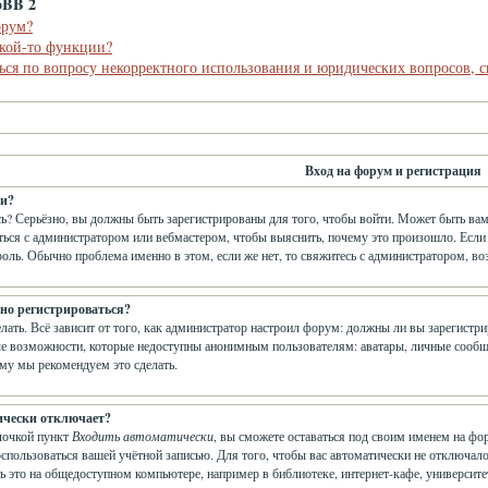
pBB 2
орум?
акой-то функции?
ься по вопросу некорректного использования и юридических вопросов, 
Вход на форум и регистрация
ти?
ь? Серьёзно, вы должны быть зарегистрированы для того, чтобы войти. Может быть вам
аться с администратором или вебмастером, чтобы выяснить, почему это произошло. Если
роль. Обычно проблема именно в этом, если же нет, то свяжитесь с администратором, в
но регистрироваться?
елать. Всё зависит от того, как администратор настроил форум: должны ли вы зарегистр
е возможности, которые недоступны анонимным пользователям: аватары, личные сообщения
ому мы рекомендуем это сделать.
ически отключает?
лочкой пункт
Входить автоматически
, вы сможете оставаться под своим именем на фо
оспользоваться вашей учётной записью. Для того, чтобы вас автоматически не отключа
ь это на общедоступном компьютере, например в библиотеке, интернет-кафе, университет