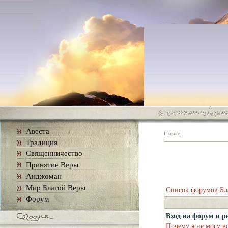
Авеста
Главная
Традиция
Священничество
Принятие Веры
Анджоман
Мир Благой Веры
Список форумов Бл
Форум
Вход на форум и р
Почему я не могу в