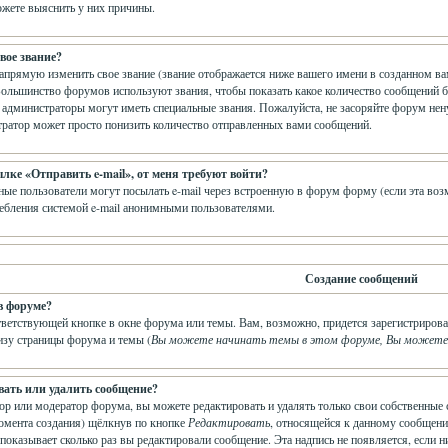
жете выяснить у них причины.
вое звание?
прямую изменить свое звание (звание отображается ниже вашего имени в созданном вам
Большинство форумов используют звания, чтобы показать какое количество сообщений 
администраторы могут иметь специальные звания. Пожалуйста, не засоряйте форум нен
тратор может просто понизить количество отправленных вами сообщений.
ылке «Отправить e-mail», от меня требуют войти?
ные пользователи могут посылать e-mail через встроенную в форум форму (если эта во
ебления системой e-mail анонимными пользователями.
Создание сообщений
в форуме?
тветствующей кнопке в окне форума или темы. Вам, возможно, придется зарегистрирова
изу страницы форума и темы (
Вы можете начинать темы в этом форуме, Вы можете о
вать или удалить сообщение?
ор или модератор форума, вы можете редактировать и удалять только свои собственные 
омента создания) щёлкнув по кнопке
Редактировать
, относящейся к данному сообщени
показывает сколько раз вы редактировали сообщение. Эта надпись не появляется, если н