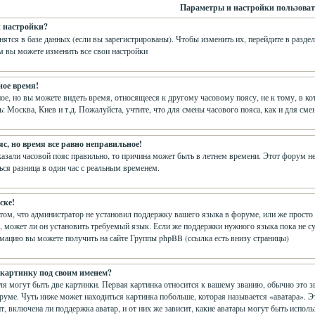
Параметры и настройки пользоват
и настройки?
нятся в базе данных (если вы зарегистрированы). Чтобы изменить их, перейдите в разде
м вы можете изменить все свои настройки
ное время!
е, но вы можете видеть время, относящееся к другому часовому поясу, не к тому, в кот
ь: Москва, Киев и т.д. Пожалуйста, учтите, что для смены часового пояса, как и для с
с, но время все равно неправильное!
казали часовой пояс правильно, то причина может быть в летнем времени. Этот форум не 
ся разница в один час с реальным временем.
ске!
 том, что администратор не установил поддержку вашего языка в форуме, или же просто 
 может ли он установить требуемый язык. Если же поддержки нужного языка пока не су
ацию вы можете получить на сайте Группы phpBB (ссылка есть внизу страницы)
 картинку под своим именем?
я могут быть две картинки. Первая картинка относится к вашему званию, обычно это з
оруме. Чуть ниже может находиться картинка побольше, которая называется «аватара». 
т, включена ли поддержка аватар, и от них же зависит, какие аватары могут быть испол