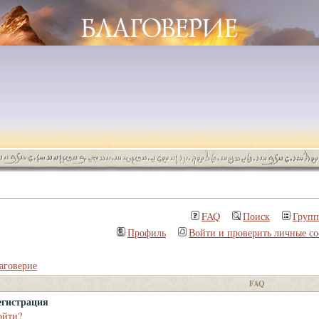
FAQ
Поиск
Груп
Профиль
Войти и проверить личные с
аговерие
FAQ
егистрация
ойти?