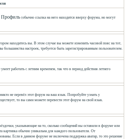
еля
Профиль
л
(обычно ссылка на него находится вверху форума, но могут
ором находитесь вы. В этом случае вы можете изменить часовой пояс на тот,
мены большинства настроек, требуется быть зарегистрированным пользователем.
умеет работать с летним временем, так что в период действия летнего
никто не перевёл этот форум на ваш язык. Попробуйте узнать у
ществует, то вы сами можете перевести этот форум на свой язык.
вёздочки, указывающие на то, сколько сообщений вы оставили в форуме или
Эта картинка обычно уникальна для каждого пользователя. От
ьзованы. Если в данном форуме не включена поддержка аватар, то это решение