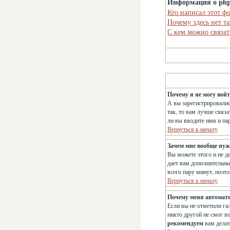
Информация о ph
Кто написал этот ф
Почему здесь нет т
С кем можно связат
Почему я не могу вой
А вы зарегистрировалис
так, то вам лучше связ
ли вы вводите имя и па
Вернуться к началу
Зачем мне вообще нуж
Вы можете этого и не д
дает вам дополнительны
всего пару минут, поэт
Вернуться к началу
Почему меня автомат
Если вы не отметили га
никто другой не смог в
рекомендуем
вам делат