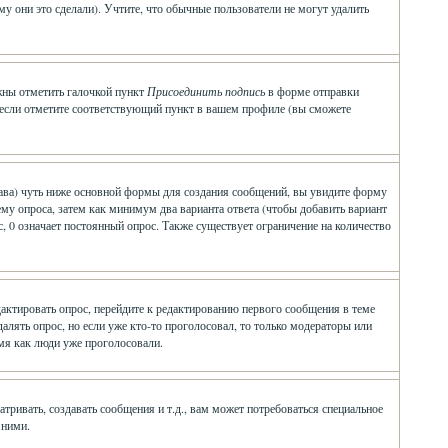
у они это сделали). Учтите, что обычные пользователи не могут удалить
лжны отметить галочкой пункт
Присоединить подпись
в форме отправки
 если отметите соответствующий пункт в вашем профиле (вы сможете
о права) чуть ниже основной формы для создания сообщений, вы увидите форму
 тему опроса, затем как минимум два варианта ответа (чтобы добавить вариант
, 0 означает постоянный опрос. Также существует ограничение на количество
дактировать опрос, перейдите к редактированию первого сообщения в теме
удалять опрос, но если уже кто-то проголосовал, то только модераторы или
емя как люди уже проголосовали.
ивать, создавать сообщения и т.д., вам может потребоваться специальное
 ними.