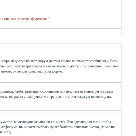
связанных с этим форумом?
 закрыли доступ на этот форум (в этом случае вы увидите сообщение)? Если
 вы были зарегистрированы и вам не закрыли доступ, то проверьте, правильно
озможно, он неправильно настроил форум.
ироваться, чтобы размещать сообщения или нет. Тем не менее, регистрация
, отправка e-mail, участие в группах и т.д. Регистрация отнимет у вас
руме только некоторое ограниченное время. Это сделано для того, чтобы
ло от форума, вы можете выбрать пункт
Входить автоматически
, но мы
не
е и т.д.