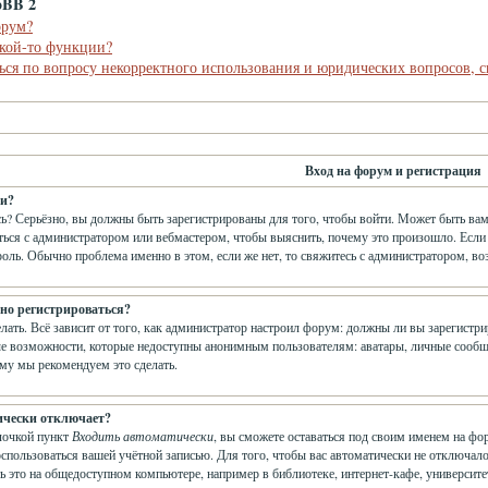
pBB 2
орум?
акой-то функции?
ься по вопросу некорректного использования и юридических вопросов, 
Вход на форум и регистрация
ти?
ь? Серьёзно, вы должны быть зарегистрированы для того, чтобы войти. Может быть вам
аться с администратором или вебмастером, чтобы выяснить, почему это произошло. Если
роль. Обычно проблема именно в этом, если же нет, то свяжитесь с администратором, в
но регистрироваться?
елать. Всё зависит от того, как администратор настроил форум: должны ли вы зарегистр
е возможности, которые недоступны анонимным пользователям: аватары, личные сообщения
ому мы рекомендуем это сделать.
ически отключает?
лочкой пункт
Входить автоматически
, вы сможете оставаться под своим именем на фо
оспользоваться вашей учётной записью. Для того, чтобы вас автоматически не отключа
ь это на общедоступном компьютере, например в библиотеке, интернет-кафе, университет