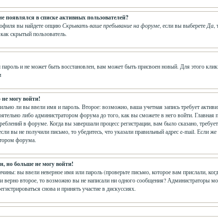
 не появлялся в списке активных пользователей?
рофиля вы найдете опцию
Скрывать ваше пребывание на форуме
, если вы выберете
Да
,
 как скрытый пользователь.
 пароль и не может быть восстановлен, вам может быть присвоен новый. Для этого клик
м
 не могу войти!
вильно ли вы ввели имя и пароль. Второе: возможно, ваша учетная запись требует акти
ятельно либо администратором форума до того, как вы сможете в него войти. Главная 
еблений в форуме. Когда вы завершали процесс регистрации, вам было сказано, требуется
сли вы не получили письмо, то убедитесь, что указали правильный адрес e-mail. Если же
атором форума.
, но больше не могу войти!
чины: вы ввели неверное имя или пароль (проверьте письмо, которое вам прислали, ког
и верно второе, то возможно вы не написали ни одного сообщения? Администраторы мо
егистрироваться снова и принять участие в дискуссиях.