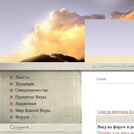
Авеста
Главная
Традиция
Священничество
Принятие Веры
Анджоман
Мир Благой Веры
Список форумов Бл
Форум
Вход на форум и р
Почему я не могу в