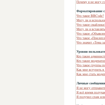
Почему я не могу г
Форматирование с
Что такое BBCode?
Могу ли я использ
Что такое смайлики
Могу ли я вставлят
Что такое «Объявле
Что такое «Прилепл
Что значит «Тема з
Уровни пользоват
Кто такие админист
Кто такие модерато
Что такое группы п
Как мне вступить в
Как мне стать моде
Личные сообщени
Я не могу отправит
Я всё время получ
Я получил спам или