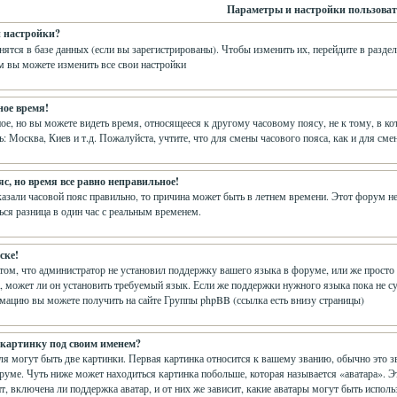
Параметры и настройки пользоват
и настройки?
нятся в базе данных (если вы зарегистрированы). Чтобы изменить их, перейдите в разде
м вы можете изменить все свои настройки
ное время!
е, но вы можете видеть время, относящееся к другому часовому поясу, не к тому, в кот
ь: Москва, Киев и т.д. Пожалуйста, учтите, что для смены часового пояса, как и для с
с, но время все равно неправильное!
казали часовой пояс правильно, то причина может быть в летнем времени. Этот форум не 
ся разница в один час с реальным временем.
ске!
 том, что администратор не установил поддержку вашего языка в форуме, или же просто 
 может ли он установить требуемый язык. Если же поддержки нужного языка пока не су
ацию вы можете получить на сайте Группы phpBB (ссылка есть внизу страницы)
 картинку под своим именем?
я могут быть две картинки. Первая картинка относится к вашему званию, обычно это з
оруме. Чуть ниже может находиться картинка побольше, которая называется «аватара». 
т, включена ли поддержка аватар, и от них же зависит, какие аватары могут быть испол