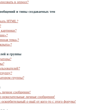
олосовать в опросе?
ообщений и типы создаваемых тем
овать HTML?
?
ь картинки?
ние»?
енная тема»?
акрыта»?
елей и группы
раторы?
ры?
ользователей?
 группу?
ратором группы?
я
ь личное сообщение!
аю нежелательные личные сообщения!
 оскорбительный e-mail от кого-то с этого форума!