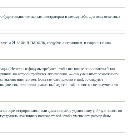
 то будете видны только администраторам и самому себе. Для всех остальных
Я забыл пароль
ните на
, следуйте инструкциям, и скоро вы снова
визации. Некоторые форумы требуют, чтобы все новые пользователи были
причина, по которой требуется активизация, — она уменьшает возможности
 активизация или нет. Если вам был прислан e-mail, то следуйте
 вы уверены, что ввели правильный адрес e-mail, но письма не получили, то
да вы зарегистрировались) или администратор удалил вашу учётную запись по
гут удалять неактивных пользователей, чтобы уменьшить размер базы