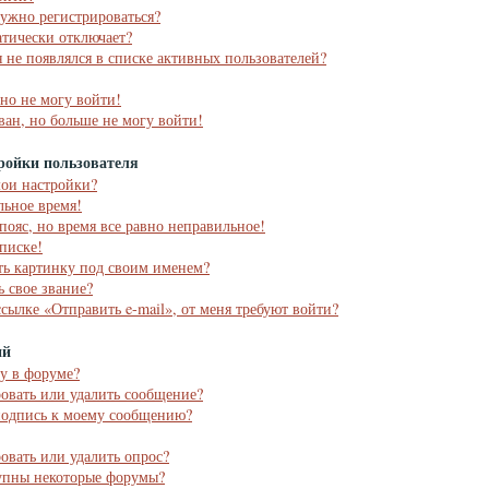
ужно регистрироваться?
тически отключает?
я не появлялся в списке активных пользователей?
 но не могу войти!
ван, но больше не могу войти!
ройки пользователя
мои настройки?
льное время!
пояс, но время все равно неправильное!
списке!
ть картинку под своим именем?
ь свое звание?
ссылке «Отправить e-mail», от меня требуют войти?
ий
му в форуме?
ровать или удалить сообщение?
подпись к моему сообщению?
ровать или удалить опрос?
упны некоторые форумы?