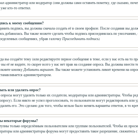
ал администратор или модератор (они должны сами оставить пометку, где сказано, почем
 уже кто-то ответил.
дпись к моему сообщению?
динить подпись, вы должны сначала создать её в своем профиле. После создания вы до
сь добавилась. Вы также можете сделать чтобы подпись присоединялась по умолчанию,
пределенных сообщениях, убрав галочку
Присоединить подпись
)
гда вы создаёте тему (или редактируете первое сообщение в теме, если у вас есть на т
е вы её не видите, то скорее всего у вас нет прав на создание опроса. Вы должны ввести
щёлкните кнопку
Добавить вариант
. Вы также можете установить лимит времени на опрос
устанавливается администратором.
вать или удалить опрос?
 опросы могут удалять только их создатели, модераторы или администраторы. Чтобы ре
 опросу). Если никто не успел проголосовать, то пользователи могут редактировать или 
далить его. Это сделано для того, чтобы нельзя было менять варианты ответов, в то вр
ны некоторые форумы?
пны только определённым пользователям или группам пользователей. Чтобы их просматр
ераторы или администраторы форума могут предоставить такое разрешение, свяжитесь с