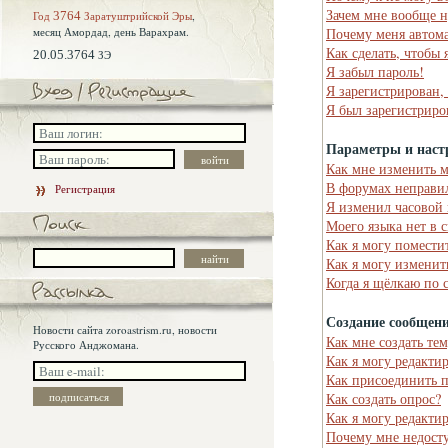
Зачем мне вообще н
Год
3764
Заратуштрийской Эры
,
месяц Амордад,
день Варахрам.
Почему меня автома
Как сделать, чтобы 
20.05.3764
ЗЭ
Я забыл пароль!
Я зарегистрирован,
Я был зарегистриро
Параметры и наст
Как мне изменить 
В форумах неправи
Регистрация
Я изменил часовой 
Моего языка нет в 
Как я могу помести
Как я могу изменит
Когда я щёлкаю по 
Создание сообщен
Новости сайта zoroastrism.ru, новости
Как мне создать те
Русского Анджомана.
Как я могу редакти
Как присоединить 
Как создать опрос?
Как я могу редакти
Почему мне недост