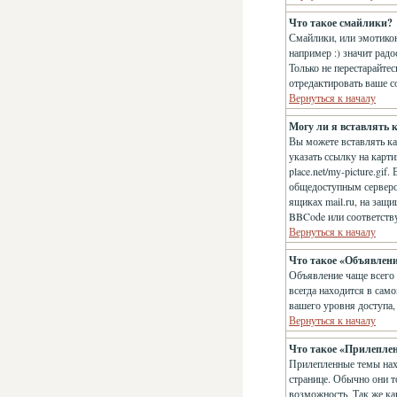
Что такое смайлики?
Смайлики, или эмотикон
например :) значит рад
Только не перестарайте
отредактировать ваше с
Вернуться к началу
Могу ли я вставлять 
Вы можете вставлять к
указать ссылку на карт
place.net/my-picture.gi
общедоступным сервером
ящиках mail.ru, на защ
BBCode или соответств
Вернуться к началу
Что такое «Объявлен
Объявление чаще всего
всегда находится в сам
вашего уровня доступа,
Вернуться к началу
Что такое «Прилепле
Прилепленные темы нахо
странице. Обычно они т
возможность. Так же ка