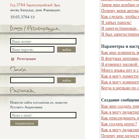
Зачем мне вообще н
Год
3764
Заратуштрийской Эры
,
месяц Амордад,
день Фарвардин.
Почему меня автома
Как сделать, чтобы 
19.05.3764
ЗЭ
Я забыл пароль!
Я зарегистрирован,
Я был зарегистриро
Параметры и наст
Как мне изменить 
В форумах неправи
Регистрация
Я изменил часовой 
Моего языка нет в 
Как я могу помести
Как я могу изменит
Когда я щёлкаю по 
Создание сообщен
Новости сайта zoroastrism.ru, новости
Как мне создать те
Русского Анджомана.
Как я могу редакти
Как присоединить 
Как создать опрос?
Как я могу редакти
Почему мне недост