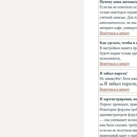
Почему меня автомат
Если вы не отметили га
только некоторое огран
учётной записью. Для т
автоматически
, но м
интернет-кафе, универси
Вернуться к началу
Как сделать, чтобы я
В настройках вашего п
будете видны только ад
пользователь.
Вернуться к началу
Я забыл пароль!
Не паникуйте! Хотя ваш
Я забыл пароль
на
Вернуться к началу
Я зарегистрирован, но
Первое: проверьте, пра
Некоторые форумы треб
администратором форума
— она уменьшает возмо
вам было сказано, требу
если вы не получили пис
правильный адрес e-mai