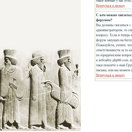
такое мнение у нас есть
Вернуться к началу
С кем можно связатьс
форумом?
Вы должны связаться с 
администратором, то сп
вопросу. Если и теперь 
форум запущен на беспла
Пожалуйста, учтите, чт
ответственности за то 
по юридическим вопроса
к вебсайту phpbb.com, 
таки пошлёте e-mail Гр
письма, или вы можете 
Вернуться к началу