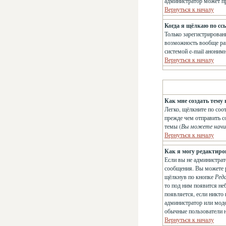
администратор может п
Вернуться к началу
Когда я щёлкаю по сс
Только зарегистрирован
возможность вообще раз
системой e-mail анони
Вернуться к началу
Как мне создать тему 
Легко, щёлкните по соо
прежде чем отправить с
темы (
Вы можете начи
Вернуться к началу
Как я могу редактиро
Если вы не администрат
сообщения. Вы можете р
щёлкнув по кнопке
Ред
то под ним появится не
появляется, если никто
администратор или модер
обычные пользователи не
Вернуться к началу