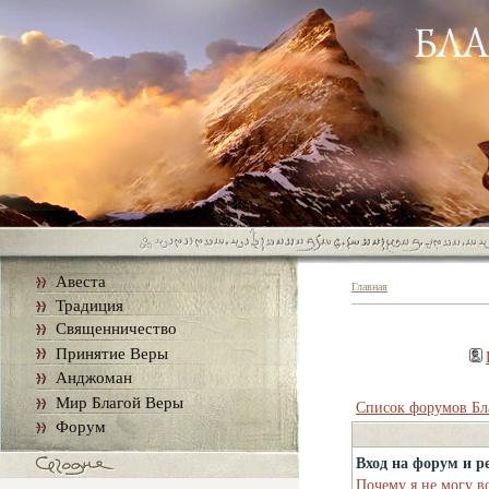
Авеста
Главная
Традиция
Священничество
Принятие Веры
Анджоман
Мир Благой Веры
Список форумов Бл
Форум
Вход на форум и р
Почему я не могу в