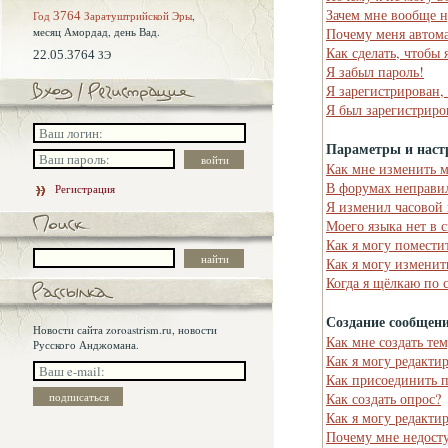
Зачем мне вообще н
Год
3764
Заратуштрийской Эры
,
месяц Амордад,
день Вад.
Почему меня автома
Как сделать, чтобы 
22.05.3764
ЗЭ
Я забыл пароль!
Я зарегистрирован,
Я был зарегистриро
Параметры и наст
Как мне изменить 
В форумах неправи
Регистрация
Я изменил часовой 
Моего языка нет в 
Как я могу помести
Как я могу изменит
Когда я щёлкаю по 
Создание сообщен
Новости сайта zoroastrism.ru, новости
Как мне создать те
Русского Анджомана.
Как я могу редакти
Как присоединить 
Как создать опрос?
Как я могу редакти
Почему мне недост