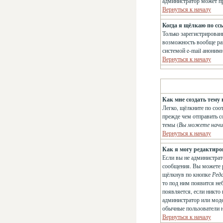
администратор может п
Вернуться к началу
Когда я щёлкаю по сс
Только зарегистрирован
возможность вообще раз
системой e-mail анони
Вернуться к началу
Как мне создать тему 
Легко, щёлкните по соо
прежде чем отправить с
темы (
Вы можете начи
Вернуться к началу
Как я могу редактиро
Если вы не администрат
сообщения. Вы можете р
щёлкнув по кнопке
Ред
то под ним появится не
появляется, если никто
администратор или модер
обычные пользователи не
Вернуться к началу