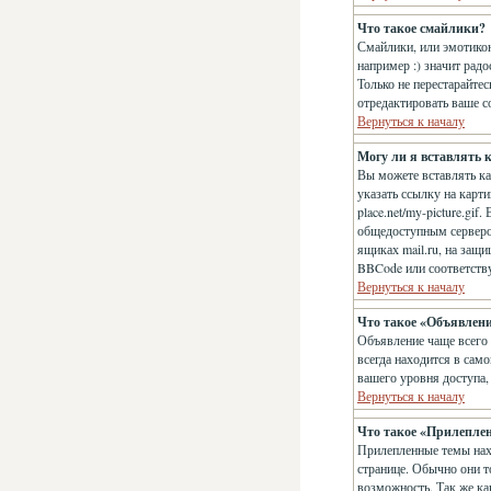
Что такое смайлики?
Смайлики, или эмотикон
например :) значит рад
Только не перестарайте
отредактировать ваше с
Вернуться к началу
Могу ли я вставлять 
Вы можете вставлять к
указать ссылку на карт
place.net/my-picture.gi
общедоступным сервером
ящиках mail.ru, на защ
BBCode или соответств
Вернуться к началу
Что такое «Объявлен
Объявление чаще всего
всегда находится в сам
вашего уровня доступа,
Вернуться к началу
Что такое «Прилепле
Прилепленные темы нахо
странице. Обычно они т
возможность. Так же ка