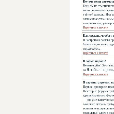
Почему меня автомат
Если вы не отметили га
только некоторое огран
учётной записью. Для т
автоматически
, но м
интернет-кафе, универси
Вернуться к началу
Как сделать, чтобы я
В настройках вашего п
будете видны только ад
пользователь.
Вернуться к началу
Я забыл пароль!
Не паникуйте! Хотя ваш
Я забыл пароль
на
Вернуться к началу
Я зарегистрирован, но
Первое: проверьте, пра
Некоторые форумы треб
администратором форума
— она уменьшает возмо
вам было сказано, требу
если вы не получили пис
правильный адрес e-mai