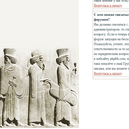
такое мнение у нас есть
Вернуться к началу
С кем можно связатьс
форумом?
Вы должны связаться с 
администратором, то сп
вопросу. Если и теперь 
форум запущен на беспла
Пожалуйста, учтите, чт
ответственности за то 
по юридическим вопроса
к вебсайту phpbb.com, 
таки пошлёте e-mail Гр
письма, или вы можете 
Вернуться к началу