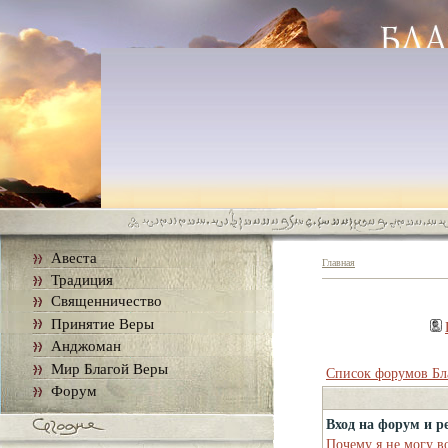
Авеста
Главная
Традиция
Священничество
Принятие Веры
Анджоман
Мир Благой Веры
Список форумов Бл
Форум
Вход на форум и р
Почему я не могу в