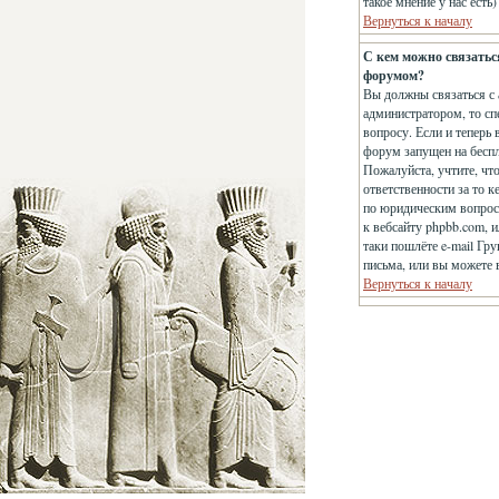
такое мнение у нас есть
Вернуться к началу
С кем можно связатьс
форумом?
Вы должны связаться с 
администратором, то сп
вопросу. Если и теперь 
форум запущен на беспла
Пожалуйста, учтите, чт
ответственности за то 
по юридическим вопроса
к вебсайту phpbb.com, 
таки пошлёте e-mail Гр
письма, или вы можете 
Вернуться к началу