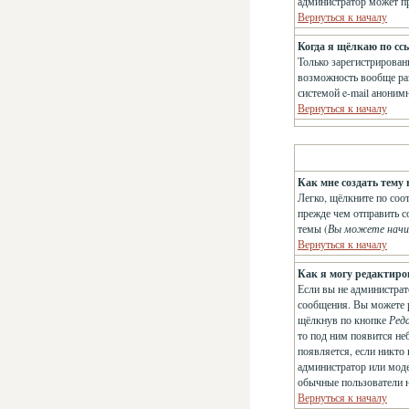
администратор может п
Вернуться к началу
Когда я щёлкаю по сс
Только зарегистрирован
возможность вообще раз
системой e-mail анони
Вернуться к началу
Как мне создать тему 
Легко, щёлкните по соо
прежде чем отправить с
темы (
Вы можете начи
Вернуться к началу
Как я могу редактиро
Если вы не администрат
сообщения. Вы можете р
щёлкнув по кнопке
Ред
то под ним появится не
появляется, если никто
администратор или модер
обычные пользователи не
Вернуться к началу