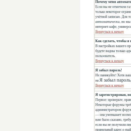
Почему меня автомат
Если вы не отметили га
только некоторое огран
учётной записью. Для т
автоматически
, но м
интернет-кафе, универси
Вернуться к началу
Как сделать, чтобы я
В настройках вашего п
будете видны только ад
пользователь.
Вернуться к началу
Я забыл пароль!
Не паникуйте! Хотя ваш
Я забыл пароль
на
Вернуться к началу
Я зарегистрирован, но
Первое: проверьте, пра
Некоторые форумы треб
администратором форума
— она уменьшает возмо
вам было сказано, требу
если вы не получили пис
правильный адрес e-mai