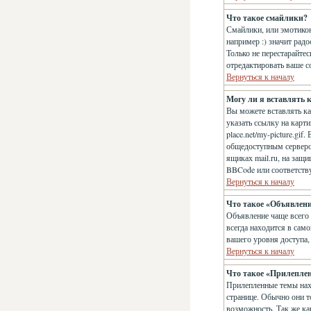
Что такое смайлики?
Смайлики, или эмотикон
например :) значит рад
Только не перестарайте
отредактировать ваше с
Вернуться к началу
Могу ли я вставлять 
Вы можете вставлять к
указать ссылку на карт
place.net/my-picture.gi
общедоступным сервером
ящиках mail.ru, на защ
BBCode или соответств
Вернуться к началу
Что такое «Объявлен
Объявление чаще всего
всегда находится в сам
вашего уровня доступа,
Вернуться к началу
Что такое «Прилепле
Прилепленные темы нахо
странице. Обычно они т
возможность. Так же ка