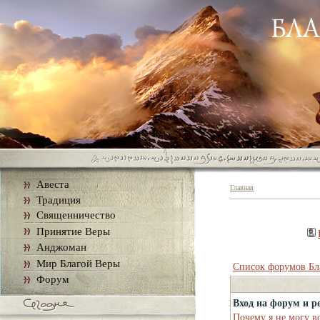
Авеста
Главная
Традиция
Священничество
Принятие Веры
Анджоман
Мир Благой Веры
Список форумов Бл
Форум
Вход на форум и р
Почему я не могу в