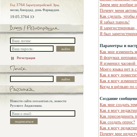
Зачем мне вообще н
Год
3764
Заратуштрийской Эры
,
месяц Амордад,
день Фарвардин.
Почему меня автома
Как сделать, чтобы 
19.05.3764
ЗЭ
Я забыл пароль!
Я зарегистрирован,
Я был зарегистриро
Параметры и наст
Как мне изменить 
В форумах неправи
Регистрация
Я изменил часовой 
Моего языка нет в 
Как я могу помести
Как я могу изменит
Когда я щёлкаю по 
Создание сообщен
Новости сайта zoroastrism.ru, новости
Как мне создать те
Русского Анджомана.
Как я могу редакти
Как присоединить 
Как создать опрос?
Как я могу редакти
Почему мне недост