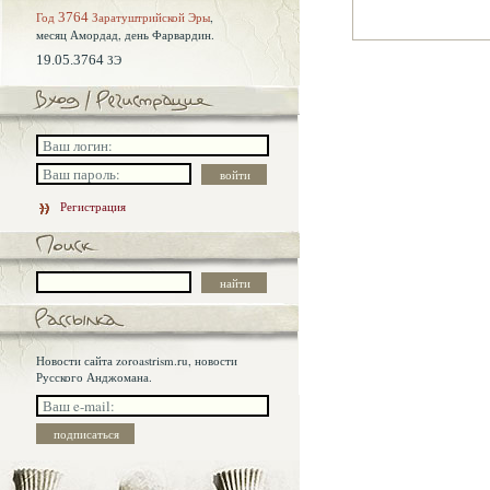
Год
3764
Заратуштрийской Эры
,
месяц Амордад,
день Фарвардин.
19.05.3764
ЗЭ
Регистрация
Новости сайта zoroastrism.ru, новости
Русского Анджомана.