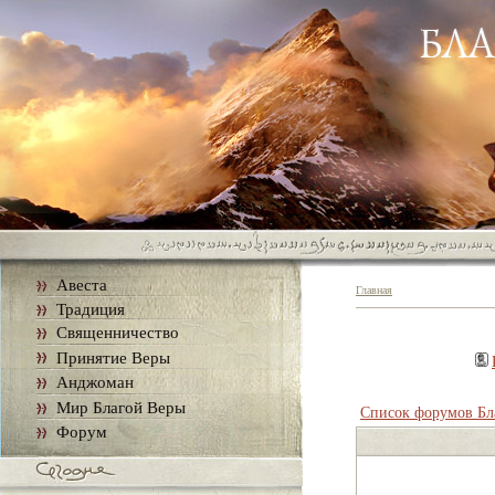
Авеста
Главная
Традиция
Священничество
Принятие Веры
Анджоман
Мир Благой Веры
Список форумов Бл
Форум