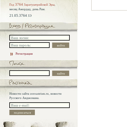
Год
3764
Заратуштрийской Эры
,
месяц Амордад,
день Рам.
21.05.3764
ЗЭ
Регистрация
Новости сайта zoroastrism.ru, новости
Русского Анджомана.