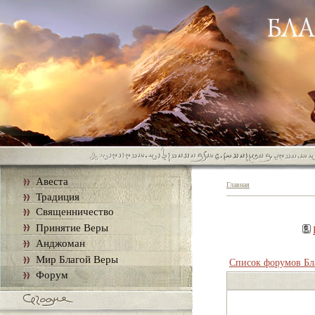
Авеста
Главная
Традиция
Священничество
Принятие Веры
Анджоман
Мир Благой Веры
Список форумов Бл
Форум