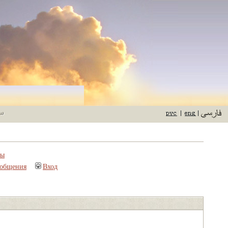
пы
ообщения
Вход