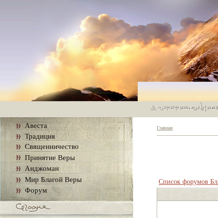
Авеста
Главная
Традиция
Священничество
Принятие Веры
Анджоман
Мир Благой Веры
Список форумов Бл
Форум