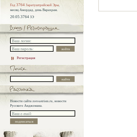
Год
3764
Заратуштрийской Эры
,
месяц Амордад,
день Варахрам.
20.05.3764
ЗЭ
Регистрация
Новости сайта zoroastrism.ru, новости
Русского Анджомана.