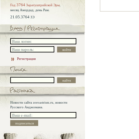
Год
3764
Заратуштрийской Эры
,
месяц Амордад,
день Рам.
21.05.3764
ЗЭ
Регистрация
Новости сайта zoroastrism.ru, новости
Русского Анджомана.