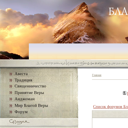
Авеста
Главная
Традиция
Священничество
Принятие Веры
Анджоман
Мир Благой Веры
Список форумов Бл
Форум