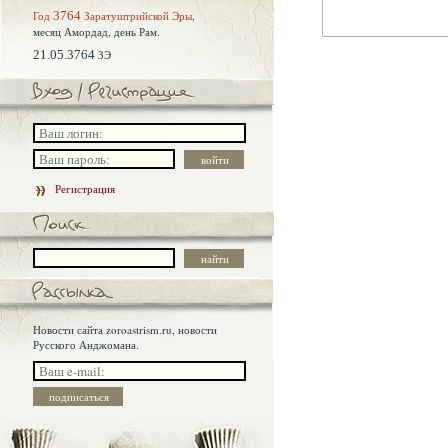
Год
3764
Заратуштрийской Эры
,
месяц Амордад,
день Рам.
21.05.3764
ЗЭ
Регистрация
Новости сайта zoroastrism.ru, новости
Русского Анджомана.