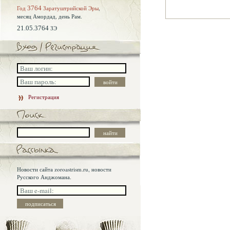
Год
3764
Заратуштрийской Эры
,
месяц Амордад,
день Рам.
21.05.3764
ЗЭ
Регистрация
Новости сайта zoroastrism.ru, новости
Русского Анджомана.