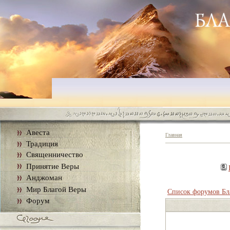
Авеста
Главная
Традиция
Священничество
Принятие Веры
Анджоман
Мир Благой Веры
Список форумов Бл
Форум