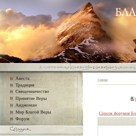
Авеста
Главная
Традиция
Священничество
Принятие Веры
Анджоман
Мир Благой Веры
Список форумов Бл
Форум