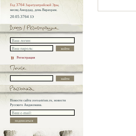
Год
3764
Заратуштрийской Эры
,
месяц Амордад,
день Варахрам.
20.05.3764
ЗЭ
Регистрация
Новости сайта zoroastrism.ru, новости
Русского Анджомана.