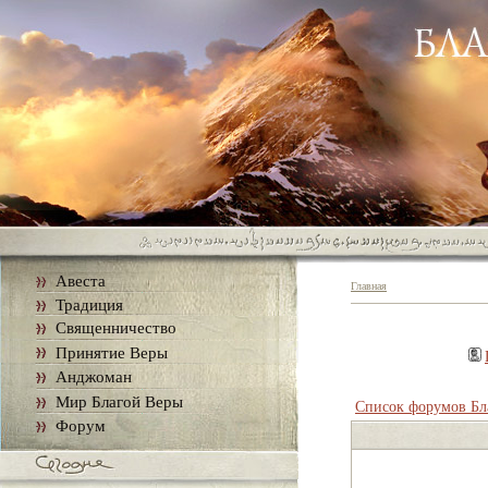
Авеста
Главная
Традиция
Священничество
Принятие Веры
Анджоман
Мир Благой Веры
Список форумов Бл
Форум