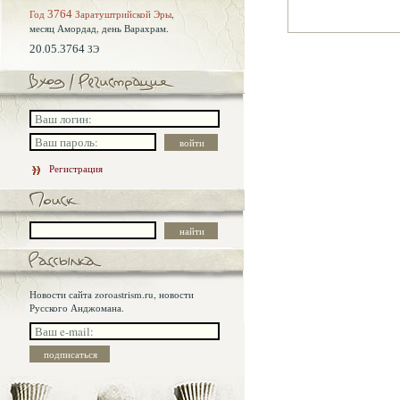
Год
3764
Заратуштрийской Эры
,
месяц Амордад,
день Варахрам.
20.05.3764
ЗЭ
Регистрация
Новости сайта zoroastrism.ru, новости
Русского Анджомана.