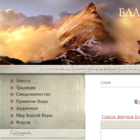
Авеста
Главная
Традиция
Священничество
Принятие Веры
Анджоман
Мир Благой Веры
Список форумов Бл
Форум