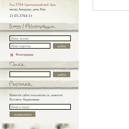
Год
3764
Заратуштрийской Эры
,
месяц Амордад,
день Рам.
21.05.3764
ЗЭ
Регистрация
Новости сайта zoroastrism.ru, новости
Русского Анджомана.