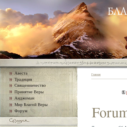
Авеста
Главная
Традиция
Священничество
Принятие Веры
Анджоман
Мир Благой Веры
Foru
Форум