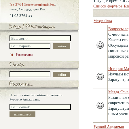
Текущее время Сб Ав
Год
3764
Заратуштрийской Эры
,
Список форумов Бл
месяц Амордад,
день Рам.
21.05.3764
ЗЭ
Мазда Ясна
Вопросы ве
С чего нача
Каковы его
Обсуждаем 
связанные 
Регистрация
мировоззре
История Ма
Изучаем ис
Заратуштры
Мазда Ясна
Новости сайта zoroastrism.ru, новости
Различные 
Русского Анджомана.
современно
Заратуштры
иным учени
Русский Анджоман