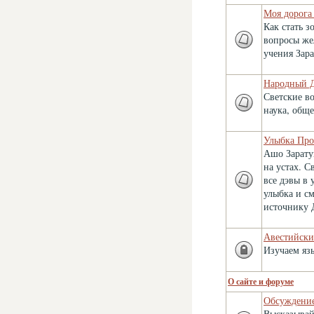
Моя дорога
Как стать 
вопросы же
учения Зар
Народный 
Светские во
наука, обще
Улыбка Про
Ашо Зарату
на устах. С
все дэвы в
улыбка и с
источнику 
Авестийски
Изучаем яз
О сайте и форуме
Обсуждение
Высказывай