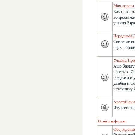
Моя дорога
Как стать 
вопросы же
учения Зар
Народный 
Светские во
наука, обще
Улыбка Про
Ашо Зарату
на устах. С
все дэвы в
улыбка и с
источнику 
Авестийски
Изучаем яз
О сайте и форуме
Обсуждение
Высказывай