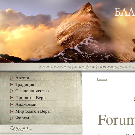
Авеста
Главная
Традиция
Священничество
Принятие Веры
Анджоман
Мир Благой Веры
Foru
Форум