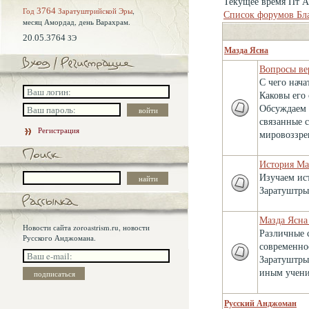
Текущее время Пт Ав
Год
3764
Заратуштрийской Эры
,
Список форумов Бл
месяц Амордад,
день Варахрам.
20.05.3764
ЗЭ
Мазда Ясна
Вопросы ве
С чего нача
Каковы его
Обсуждаем 
связанные 
Регистрация
мировоззре
История Ма
Изучаем ис
Заратуштры
Мазда Ясна
Новости сайта zoroastrism.ru, новости
Различные 
Русского Анджомана.
современно
Заратуштры
иным учени
Русский Анджоман