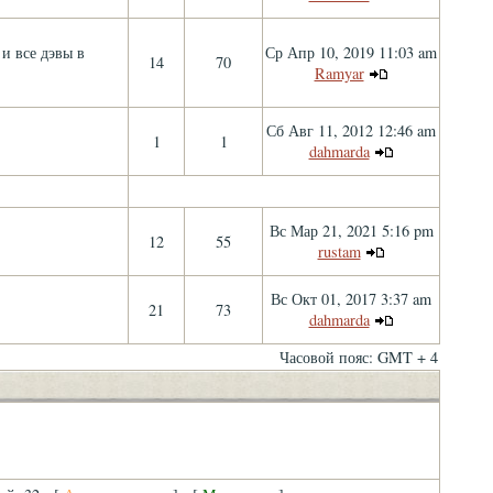
 и все дэвы в
Ср Апр 10, 2019 11:03 am
14
70
Ramyar
Сб Авг 11, 2012 12:46 am
1
1
dahmarda
Вс Мар 21, 2021 5:16 pm
12
55
rustam
Вс Окт 01, 2017 3:37 am
21
73
dahmarda
Часовой пояс: GMT + 4