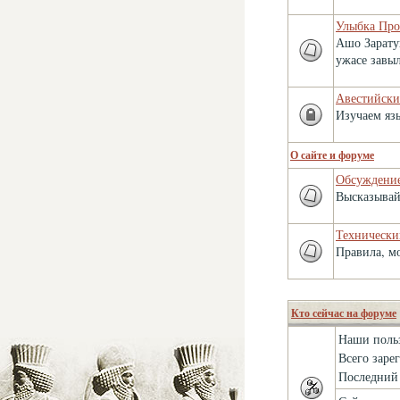
Улыбка Про
Ашо Заратуш
ужасе завы
Авестийски
Изучаем яз
О сайте и форуме
Обсуждение
Высказывайт
Технически
Правила, м
Кто сейчас на форуме
Наши поль
Всего заре
Последний 