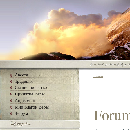
Авеста
Главная
Традиция
Священничество
Принятие Веры
Анджоман
Мир Благой Веры
Foru
Форум