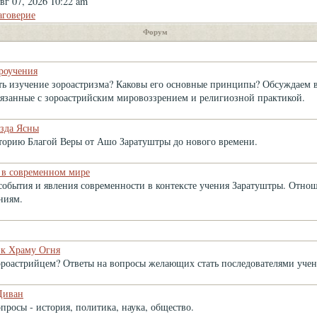
г 07, 2026 10:22 am
аговерие
Форум
роучения
ать изучение зороастризма? Каковы его основные принципы? Обсуждаем
вязанные с зороастрийским мировоззрением и религиозной практикой.
зда Ясны
торию Благой Веры от Ашо Заратуштры до нового времени.
 в современном мире
события и явления современности в контексте учения Заратуштры. Отно
ниям.
 к Храму Огня
зороастрийцем? Ответы на вопросы желающих стать последователями уче
Диван
просы - история, политика, наука, общество.