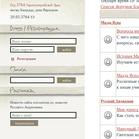
Текущее время Пт Ав
Год
3764
Заратуштрийской Эры
,
Список форумов Бл
месяц Амордад,
день Варахрам.
20.05.3764
ЗЭ
Мазда Ясна
Вопросы ве
С чего нач
вопросы, с
История Ма
Регистрация
Изучаем ис
Мазда Ясна
Различные 
к иным уче
Русский Анджоман
Новости сайта zoroastrism.ru, новости
Русского Анджомана.
Моя дорога
Как стать 
Народный 
Светские во