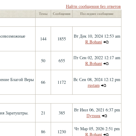
Найти сообщения без ответов
Темы
Сообщения
Последнее сообщение
 всевозможные
Вт Дек 10, 2024 12:53 am
144
1855
R.Bohani
Пт Сен 02, 2022 12:17 am
50
655
R.Bohani
шение Благой Веры
Вс Сен 08, 2024 12:12 pm
66
1172
rustam
Вт Июл 06, 2021 6:37 pm
ния Заратуштры.
21
385
Путник
Чт Мар 05, 2026 2:51 pm
86
1230
R.Bohani