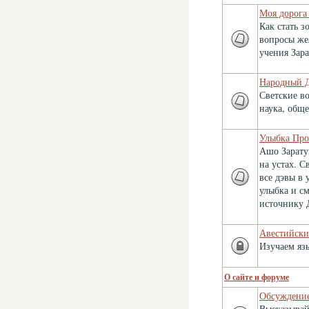
Моя дорога
Как стать 
вопросы же
учения Зар
Народный 
Светские во
наука, обще
Улыбка Про
Ашо Зарату
на устах. С
все дэвы в
улыбка и с
источнику 
Авестийски
Изучаем яз
О сайте и форуме
Обсуждение
Высказывай