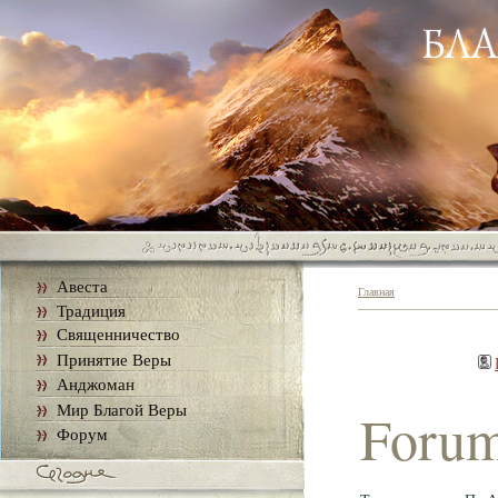
Авеста
Главная
Традиция
Священничество
Принятие Веры
Анджоман
Мир Благой Веры
Foru
Форум