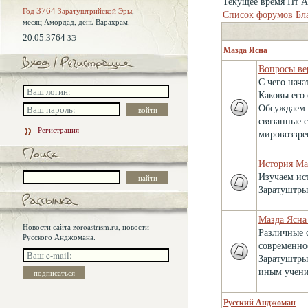
Текущее время Пт Ав
Год
3764
Заратуштрийской Эры
,
Список форумов Бл
месяц Амордад,
день Варахрам.
20.05.3764
ЗЭ
Мазда Ясна
Вопросы ве
С чего нача
Каковы его
Обсуждаем 
связанные 
Регистрация
мировоззре
История Ма
Изучаем ис
Заратуштры
Мазда Ясна
Новости сайта zoroastrism.ru, новости
Различные 
Русского Анджомана.
современно
Заратуштры
иным учени
Русский Анджоман