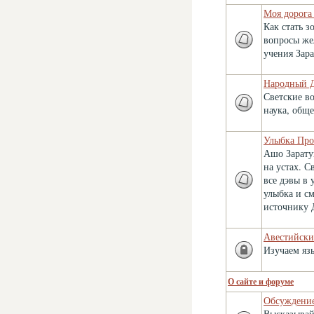
Моя дорога
Как стать 
вопросы же
учения Зар
Народный 
Светские во
наука, обще
Улыбка Про
Ашо Зарату
на устах. С
все дэвы в
улыбка и с
источнику 
Авестийски
Изучаем яз
О сайте и форуме
Обсуждение
Высказывай