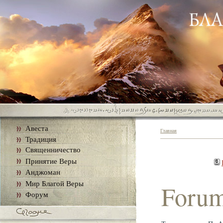
Авеста
Главная
Традиция
Священничество
Принятие Веры
Анджоман
Мир Благой Веры
Foru
Форум