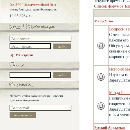
Текущее время Пт Ав
Год
3764
Заратуштрийской Эры
,
Список форумов Бл
месяц Амордад,
день Фарвардин.
19.05.3764
ЗЭ
Мазда Ясна
Вопросы ве
С чего нача
Каковы его
Обсуждаем 
связанные 
Регистрация
мировоззре
История Ма
Изучаем ис
Заратуштры
Мазда Ясна
Новости сайта zoroastrism.ru, новости
Различные 
Русского Анджомана.
современно
Заратуштры
иным учени
Русский Анджоман