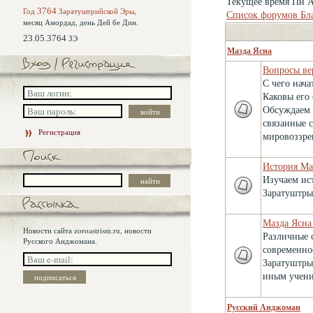
Текущее время Пн А
Год
3764
Заратуштрийской Эры
,
Список форумов Бл
месяц Амордад,
день Дей бе Дин.
23.05.3764
ЗЭ
Мазда Ясна
Вопросы ве
С чего нача
Каковы его
Обсуждаем 
связанные 
Регистрация
мировоззре
История Ма
Изучаем ис
Заратуштры
Мазда Ясна
Новости сайта zoroastrism.ru, новости
Различные 
Русского Анджомана.
современно
Заратуштры
иным учени
Русский Анджоман