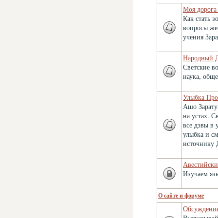
Моя дорога
Как стать 
вопросы же
учения Зар
Народный 
Светские во
наука, обще
Улыбка Про
Ашо Зарату
на устах. С
все дэвы в
улыбка и с
источнику 
Авестийски
Изучаем яз
О сайте и форуме
Обсуждение
Высказывай