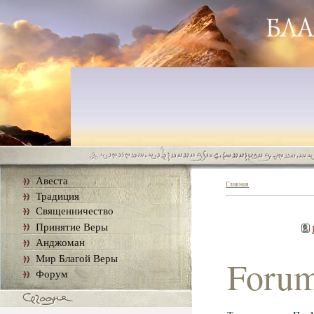
Авеста
Главная
Традиция
Священничество
Принятие Веры
Анджоман
Мир Благой Веры
Foru
Форум