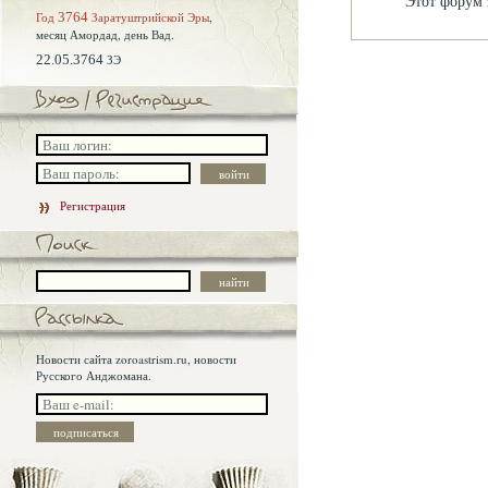
Этот форум 
Год
3764
Заратуштрийской Эры
,
месяц Амордад,
день Вад.
22.05.3764
ЗЭ
Регистрация
Новости сайта zoroastrism.ru, новости
Русского Анджомана.