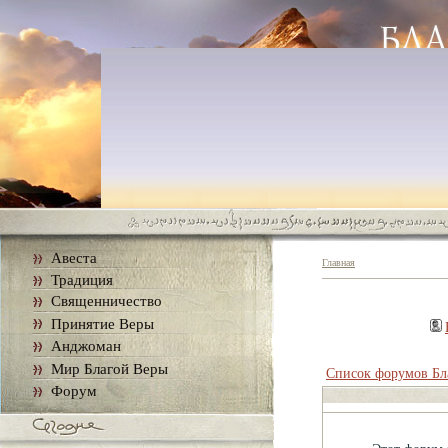
Авеста
Главная
Традиция
Священничество
Принятие Веры
Анджоман
Мир Благой Веры
Список форумов Бл
Форум