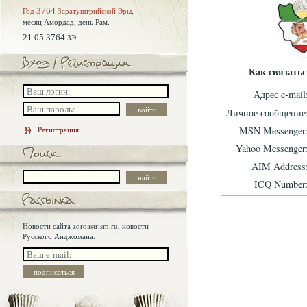
Год
3764
Заратуштрийской Эры
,
месяц Амордад,
день Рам.
21.05.3764
ЗЭ
Как связатьс
Адрес e-mail
Личное сообщение
Регистрация
MSN Messenger
Yahoo Messenger
AIM Address
ICQ Number
Новости сайта zoroastrism.ru, новости
Русского Анджомана.