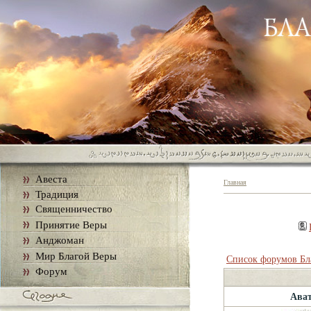
Авеста
Главная
Традиция
Священничество
Принятие Веры
Анджоман
Мир Благой Веры
Список форумов Бл
Форум
Ава