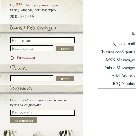
Год
3764
Заратуштрийской Эры
,
месяц Амордад,
день Варахрам.
20.05.3764
ЗЭ
Ка
Адрес e-mail
Личное сообщение
Регистрация
MSN Messenger
Yahoo Messenger
AIM Address
ICQ Number
Новости сайта zoroastrism.ru, новости
Русского Анджомана.