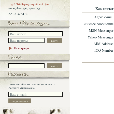
Год
3764
Заратуштрийской Эры
,
Как связать
месяц Амордад,
день Вад.
22.05.3764
ЗЭ
Адрес e-mail
Личное сообщение
MSN Messenger
Yahoo Messenger
AIM Address
Регистрация
ICQ Number
Новости сайта zoroastrism.ru, новости
Русского Анджомана.