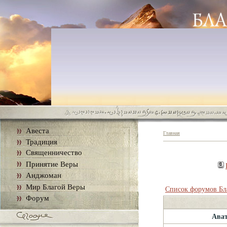
Авеста
Главная
Традиция
Священничество
Принятие Веры
Анджоман
Мир Благой Веры
Список форумов Бл
Форум
Ава