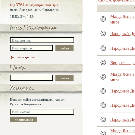
Год
3764
Заратуштрийской Эры
,
месяц Амордад,
день Фарвардин.
Мазда Ясна 
19.05.3764
ЗЭ
мире
Народный Д
Народный Д
Регистрация
Вопросы вер
Мазда Ясна 
мире
Народный Д
Новости сайта zoroastrism.ru, новости
Русского Анджомана.
Народный Д
Народный Д
Мазда Ясна 