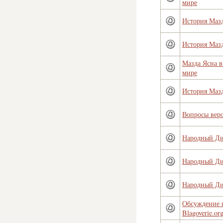
мире
История Маз
История Маз
Мазда Ясна 
мире
История Маз
Вопросы вер
Народный Д
Народный Д
Народный Д
Обсуждение 
Blagoverie.or