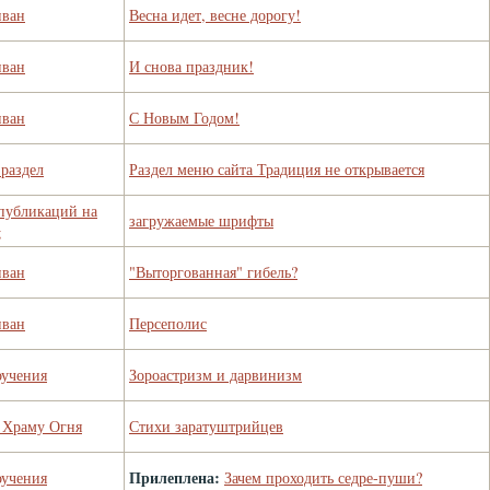
иван
Весна идет, весне дорогу!
иван
И снова праздник!
иван
С Новым Годом!
раздел
Раздел меню сайта Традиция не открывается
публикаций на
загружаемые шрифты
g
иван
"Выторгованная" гибель?
иван
Персеполис
оучения
Зороастризм и дарвинизм
 Храму Огня
Стихи заратуштрийцев
Прилеплена:
оучения
Зачем проходить седре-пуши?