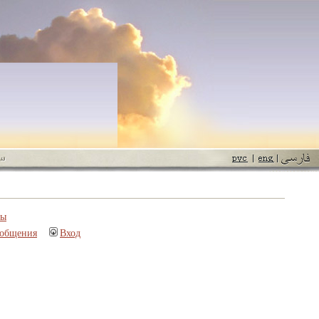
пы
ообщения
Вход