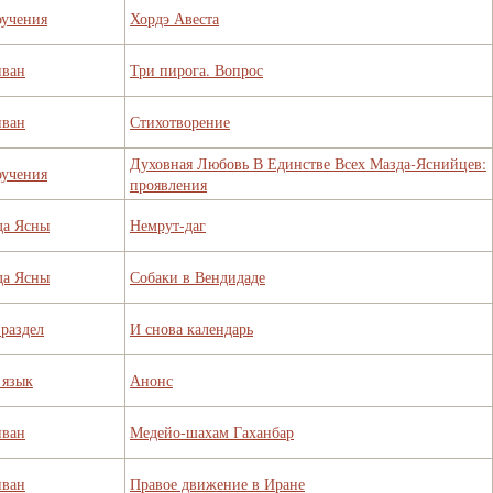
оучения
Хордэ Авеста
иван
Три пирога. Вопрос
иван
Стихотворение
Духовная Любовь В Единстве Всех Мазда-Яснийцев:
оучения
проявления
да Ясны
Немрут-даг
да Ясны
Собаки в Вендидаде
раздел
И снова календарь
 язык
Анонс
иван
Медейо-шахам Гаханбар
иван
Правое движение в Иране