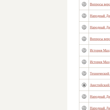
Вопросы вер
Народный Д
Народный Д
Вопросы вер
История Маз
История Маз
Технический 
Авестийский
Народный Д
Народный Д