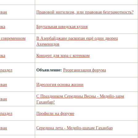
иван
Правовой нигилизм, или правовая безграмотность?
ока
Брутальная шведская кухня
в современном
В Азербайджане раскопан ещё один дворец
Ахеменидов
ока
Концерт для хора с котенком
Объявление:
раздел
Реорганизация форума
иван
Идеология основа жизни
С Праздником Середины Весны - Медейо-зарм
иван
Гаханбар!
раздел
Профили на форуме
иван
Середина лета - Медейо-шахам Гаханбар