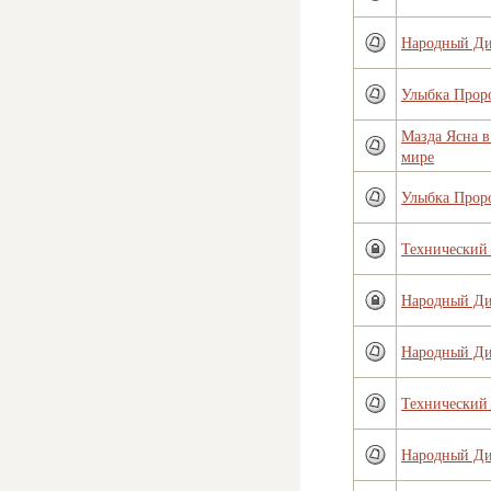
Народный Д
Улыбка Прор
Мазда Ясна 
мире
Улыбка Прор
Технический 
Народный Д
Народный Д
Технический 
Народный Д