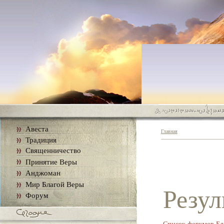
Авеста
Главная
Традиция
Священничество
Принятие Веры
Анджоман
Мир Благой Веры
Резул
Форум
Список форумов Бл