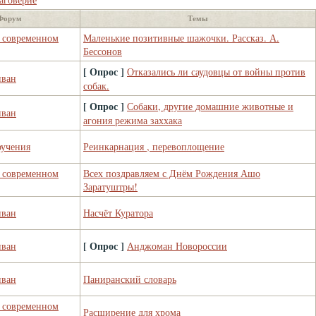
Форум
Темы
в современном
Маленькие позитивные шажочки. Рассказ. А.
Бессонов
[ Опрос ]
Отказались ли саудовцы от войны против
иван
собак.
[ Опрос ]
Собаки, другие домашние животные и
иван
агония режима заххака
оучения
Реинкарнация , перевоплощение
в современном
Всех поздравляем с Днём Рождения Ашо
Заратуштры!
иван
Насчёт Куратора
[ Опрос ]
иван
Анджоман Новороссии
иван
Паниранский словарь
в современном
Расширение для хрома