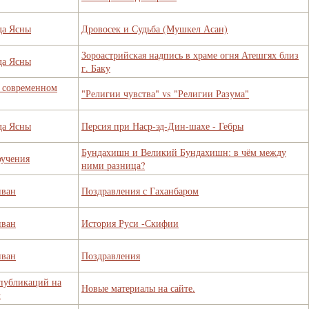
да Ясны
Дровосек и Судьба (Мушкел Асан)
Зороастрийская надпись в храме огня Атешгях близ
да Ясны
г. Баку
в современном
"Религии чувства" vs "Религии Разума"
да Ясны
Персия при Наср-эд-Дин-шахе - Гебры
Бундахишн и Великий Бундахишн: в чём между
оучения
ними разница?
иван
Поздравления с Гаханбаром
иван
История Руси -Скифии
иван
Поздравления
публикаций на
Новые материалы на сайте.
g