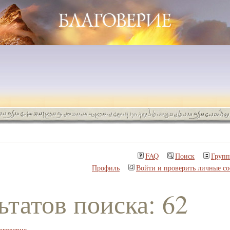
FAQ
Поиск
Груп
Профиль
Войти и проверить личные с
ьтатов поиска: 62
аговерие