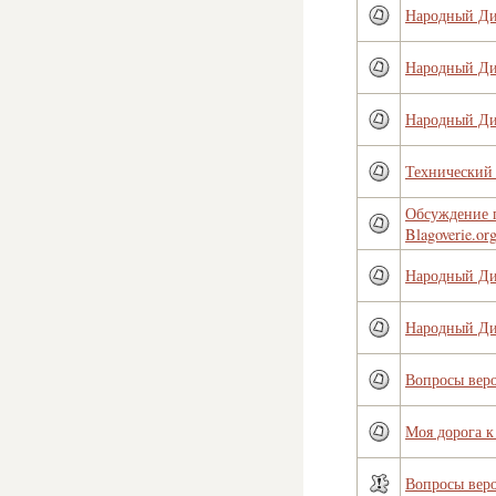
Народный Д
Народный Д
Народный Д
Технический 
Обсуждение 
Blagoverie.or
Народный Д
Народный Д
Вопросы вер
Моя дорога к
Вопросы вер