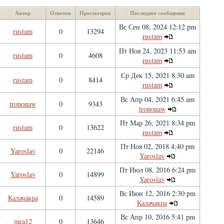
Автор
Ответов
Просмотров
Последнее сообщение
Вс Сен 08, 2024 12:12 pm
rustam
0
13294
rustam
Пт Ноя 24, 2023 11:53 am
rustam
0
4608
rustam
Ср Дек 15, 2021 8:30 am
rustam
0
8414
rustam
Вс Апр 04, 2021 6:45 am
trononaw
0
9343
trononaw
Пт Мар 26, 2021 8:34 pm
rustam
0
13622
rustam
Пт Ноя 02, 2018 4:40 pm
Yaroslav
0
22146
Yaroslav
Пт Июл 08, 2016 6:24 pm
Yaroslav
0
14899
Yaroslav
Вс Июн 12, 2016 2:30 pm
Калачакра
0
14589
Калачакра
Вс Апр 10, 2016 5:41 pm
jura12
0
13646