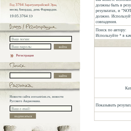
должны быть в резу
Год
3764
Заратуштрийской Эры
,
месяц Амордад,
день Фарвардин.
результатах, и "NOT
должно. Используйт
19.05.3764
ЗЭ
совпадения.
Поиск по автору:
Используйте * в ка
Регистрация
Ка
Новости сайта zoroastrism.ru, новости
Русского Анджомана.
Показывать результ