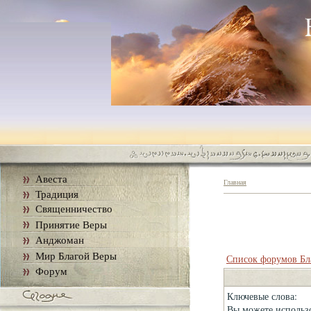
Авеста
Главная
Традиция
Священничество
Принятие Веры
Анджоман
Мир Благой Веры
Список форумов Бл
Форум
Ключевые слова:
Вы можете использо