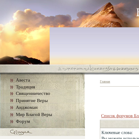
Авеста
Главная
Традиция
Священничество
Принятие Веры
Анджоман
Мир Благой Веры
Список форумов Бл
Форум
Ключевые слова:
Вы можете использо