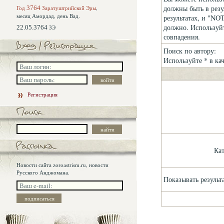
должны быть в резу
Год
3764
Заратуштрийской Эры
,
месяц Амордад,
день Вад.
результатах, и "NOT
должно. Используйт
22.05.3764
ЗЭ
совпадения.
Поиск по автору:
Используйте * в ка
Регистрация
Ка
Новости сайта zoroastrism.ru, новости
Русского Анджомана.
Показывать результ