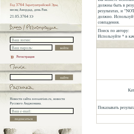
должны быть в резу
Год
3764
Заратуштрийской Эры
,
месяц Амордад,
день Рам.
результатах, и "NOT
должно. Используйт
21.05.3764
ЗЭ
совпадения.
Поиск по автору:
Используйте * в ка
Регистрация
Ка
Новости сайта zoroastrism.ru, новости
Русского Анджомана.
Показывать результ