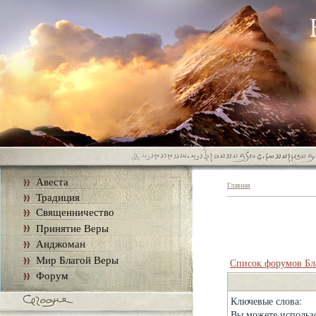
Авеста
Главная
Традиция
Священничество
Принятие Веры
Анджоман
Мир Благой Веры
Список форумов Бл
Форум
Ключевые слова:
Вы можете использо