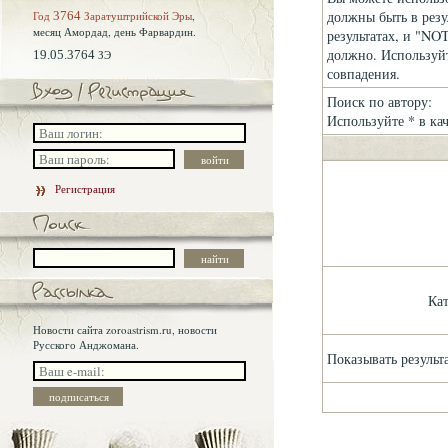
должны быть в резу
Год
3764
Заратуштрийской Эры
,
месяц Амордад,
день Фарвардин.
результатах, и "NOT
должно. Используйт
19.05.3764
ЗЭ
совпадения.
Поиск по автору:
Используйте * в ка
Регистрация
Ка
Новости сайта zoroastrism.ru, новости
Русского Анджомана.
Показывать результ