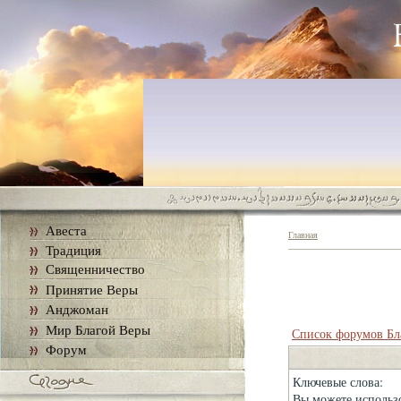
Авеста
Главная
Традиция
Священничество
Принятие Веры
Анджоман
Мир Благой Веры
Список форумов Бл
Форум
Ключевые слова:
Вы можете использо