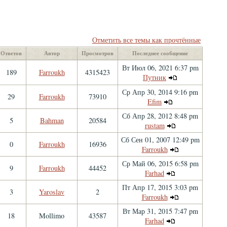
Отметить все темы как прочтённые
Ответов
Автор
Просмотров
Последнее сообщение
Вт Июл 06, 2021 6:37 pm
189
Farroukh
4315423
Путник
Ср Апр 30, 2014 9:16 pm
29
Farroukh
73910
Efim
Сб Апр 28, 2012 8:48 pm
5
Bahman
20584
rustam
Сб Сен 01, 2007 12:49 pm
0
Farroukh
16936
Farroukh
Ср Май 06, 2015 6:58 pm
9
Farroukh
44452
Farhad
Пт Апр 17, 2015 3:03 pm
3
Yaroslav
2
Farroukh
Вт Мар 31, 2015 7:47 pm
18
Mollimo
43587
Farhad