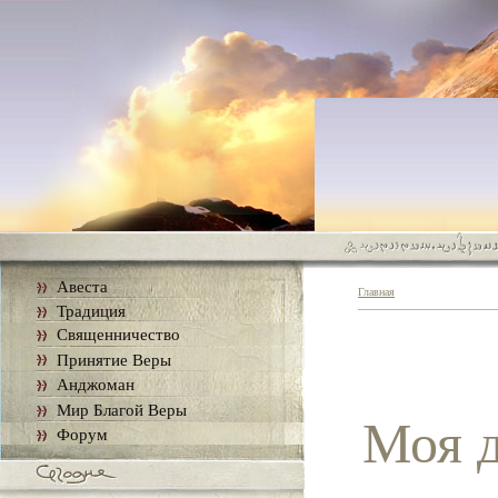
Авеста
Главная
Традиция
Священничество
Принятие Веры
Анджоман
Мир Благой Веры
Моя д
Форум