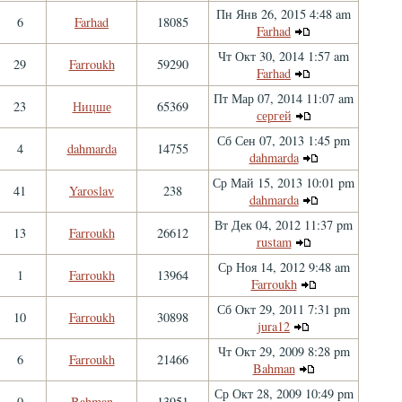
Пн Янв 26, 2015 4:48 am
6
Farhad
18085
Farhad
Чт Окт 30, 2014 1:57 am
29
Farroukh
59290
Farhad
Пт Мар 07, 2014 11:07 am
23
Ницше
65369
сергей
Сб Сен 07, 2013 1:45 pm
4
dahmarda
14755
dahmarda
Ср Май 15, 2013 10:01 pm
41
Yaroslav
238
dahmarda
Вт Дек 04, 2012 11:37 pm
13
Farroukh
26612
rustam
Ср Ноя 14, 2012 9:48 am
1
Farroukh
13964
Farroukh
Сб Окт 29, 2011 7:31 pm
10
Farroukh
30898
jura12
Чт Окт 29, 2009 8:28 pm
6
Farroukh
21466
Bahman
Ср Окт 28, 2009 10:49 pm
0
Bahman
13951