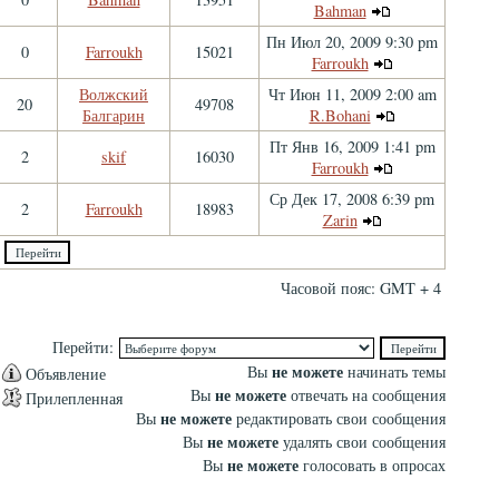
Bahman
Пн Июл 20, 2009 9:30 pm
0
Farroukh
15021
Farroukh
Волжский
Чт Июн 11, 2009 2:00 am
20
49708
Балгарин
R.Bohani
Пт Янв 16, 2009 1:41 pm
2
skif
16030
Farroukh
Ср Дек 17, 2008 6:39 pm
2
Farroukh
18983
Zarin
Часовой пояс: GMT + 4
Перейти:
не можете
Вы
начинать темы
Объявление
не можете
Вы
отвечать на сообщения
Прилепленная
не можете
Вы
редактировать свои сообщения
не можете
Вы
удалять свои сообщения
не можете
Вы
голосовать в опросах