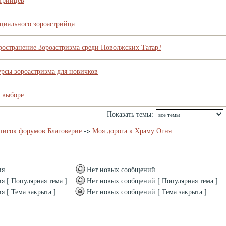
циального зороастрийца
ространение Зороастризма среди Поволжских Татар?
урсы зороастризма для новичков
 выборе
Показать темы:
писок форумов Благоверие
->
Моя дорога к Храму Огня
ия
Нет новых сообщений
 [ Популярная тема ]
Нет новых сообщений [ Популярная тема ]
 [ Тема закрыта ]
Нет новых сообщений [ Тема закрыта ]