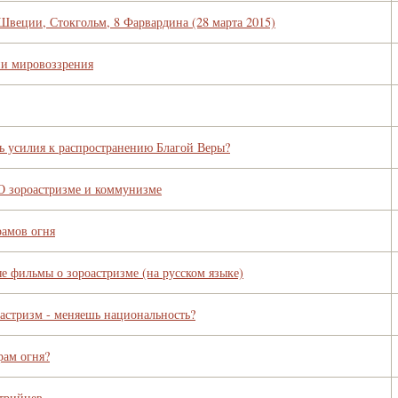
Швеции, Стокгольм, 8 Фарвардина (28 марта 2015)
и мировоззрения
ь усилия к распространению Благой Веры?
О зороастризме и коммунизме
рамов огня
е фильмы о зороастризме (на русском языке)
астризм - меняешь национальность?
рам огня?
трийцев