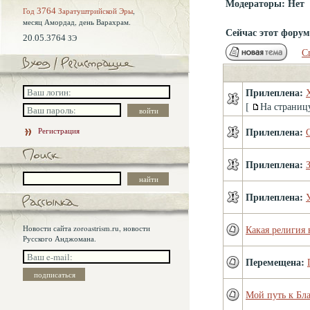
Модераторы: Нет
Год
3764
Заратуштрийской Эры
,
месяц Амордад,
день Варахрам.
Сейчас этот фору
20.05.3764
ЗЭ
С
Прилеплена:
[
На страниц
Прилеплена:
Регистрация
Прилеплена:
Прилеплена:
Новости сайта zoroastrism.ru, новости
Какая религия 
Русского Анджомана.
Перемещена:
Мой путь к Бл