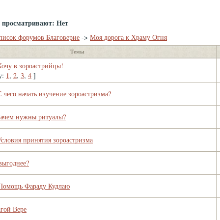
м просматривают: Нет
писок форумов Благоверие
->
Моя дорога к Храму Огня
Темы
Хочу в зороастрийцы!
у:
1
,
2
,
3
,
4
]
С чего начать изучение зороастризма?
Зачем нужны ритуалы?
Условия принятия зороастризма
выгоднее?
Помощь Фараду Кудлаю
агой Вере