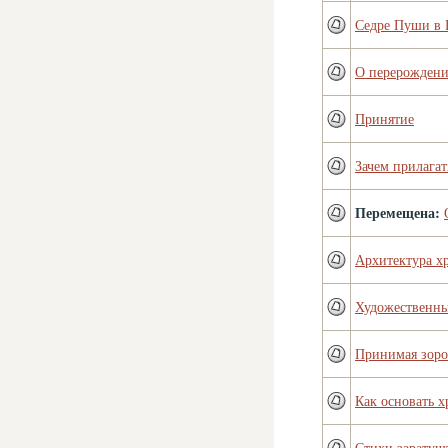
Седре Пуши в 
О перерождени
Принятие
Зачем прилагат
Перемещена:
Архитектура х
Художественны
Принимая зоро
Как основать х
Стихи заратуш