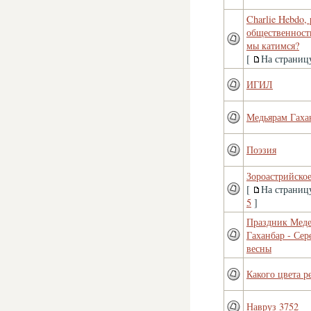
Charlie Hebdo,
общественност
мы катимся?
[
На страниц
ИГИЛ
Медьярам Гаха
Поэзия
Зороастрийское
[
На страниц
5
]
Праздник Меде
Гаханбар - Сер
весны
Какого цвета 
Навруз 3752