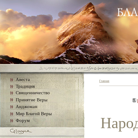
Авеста
Главная
Традиция
Священничество
Принятие Веры
Анджоман
Мир Благой Веры
Наро
Форум