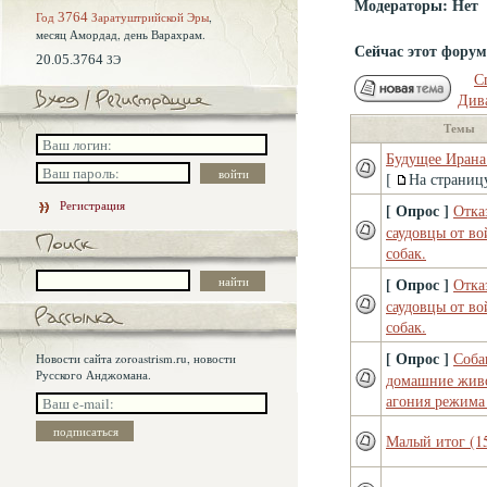
Модераторы: Нет
Год
3764
Заратуштрийской Эры
,
месяц Амордад,
день Варахрам.
Сейчас этот фору
20.05.3764
ЗЭ
С
Див
Темы
Будущее Ирана
[
На страниц
Регистрация
[ Опрос ]
Отка
саудовцы от в
собак.
[ Опрос ]
Отка
саудовцы от в
собак.
[ Опрос ]
Соба
Новости сайта zoroastrism.ru, новости
Русского Анджомана.
домашние жив
агония режима
Малый итог (15