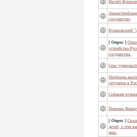
Насчёт Куратор
Зороастрийско
государство
Бурановский "
[ Опрос ]
Откр
устройства Рус
государства.
Секс удовольст
Проблема восп
ситуации в Рос
Собакам нужн
Помощь Фарад
[ Опрос ]
Сказ
детей, о том к
мир.