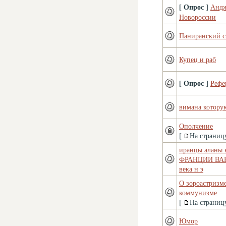
[ Опрос ]
Анд
Новороссии
Паниранский с
Купец и раб
[ Опрос ]
Рефе
вимана котору
Ополчение
[
На страниц
иранцы аланы 
ФРАНЦИИ ВАН
века н э
О зороастризм
коммунизме
[
На страниц
Юмор