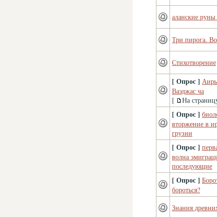
аланские руны 
Три пирога. В
Стихотворение
[ Опрос ]
Аирь
Ваэджас ча
[
На страниц
[ Опрос ]
биол
вторжение в и
грузии
[ Опрос ]
перв
волна эмиграц
последующие
[ Опрос ]
Боро
бороться?
Знания древни