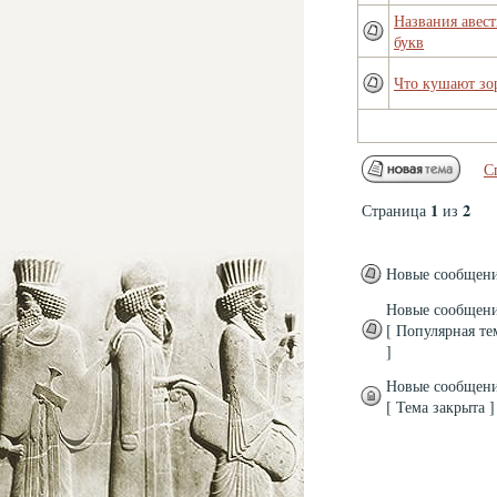
Названия авес
букв
Что кушают зо
С
1
2
Страница
из
Новые сообщен
Новые сообщен
[ Популярная те
]
Новые сообщен
[ Тема закрыта ]