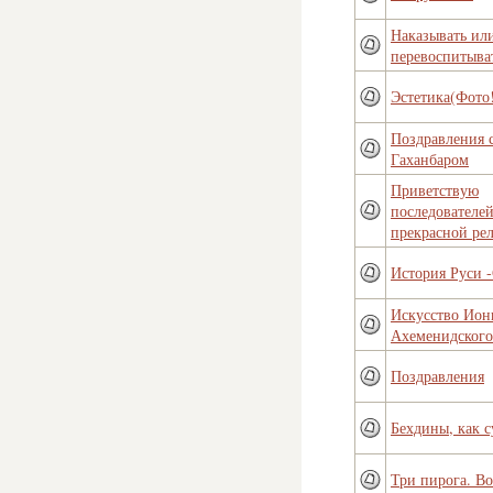
Наказывать ил
перевоспитыва
Эстетика(Фото
Поздравления 
Гаханбаром
Приветствую
последователей
прекрасной ре
История Руси 
Искусство Ион
Ахеменидского
Поздравления
Бехдины, как с
Три пирога. В