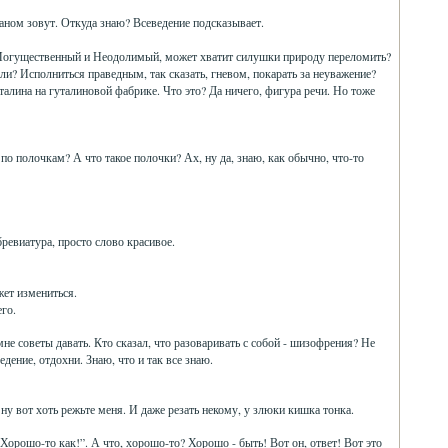
маном зовут. Откуда знаю? Всеведение подсказывает.
 ж Могущественный и Неодолимый, может хватит силушки природу переломить?
 ли? Исполниться праведным, так сказать, гневом, покарать за неуважение?
гуталина на гуталиновой фабрике. Что это? Да ничего, фигура речи. Но тоже
по полочкам? А что такое полочки? Ах, ну да, знаю, как обычно, что-то
ревиатура, просто слово красивое.
жет измениться.
его.
мне советы давать. Кто сказал, что разоваривать с собой - шизофрения? Не
дение, отдохни. Знаю, что и так все знаю.
ну вот хоть режьте меня. И даже резать некому, у злюки кишка тонка.
“Хорошо-то как!”. А что, хорошо-то? Хорошо - быть! Вот он, ответ! Вот это