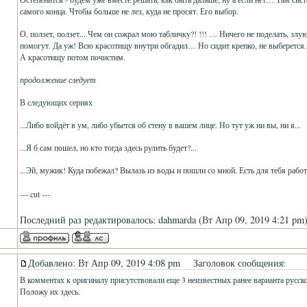
самого конца. Чтобы больше не лез, куда не просят. Его выбор.
О, ползет, ползет... Чем он сожрал мою табличку?! !!! … Ничего не поделать, злую
помогут. Да уж! Всю красотищу внутри обгадил… Но сидит крепко, не выберется.
А красотищу потом почистим.
продолжение следует
В следующих сериях
...Либо войдёт в ум, либо убьется об стену в вашем лице. Но тут уж ни вы, ни я...
...Я б сам пошел, но кто тогда здесь рулить будет?...
...Эй, мужик! Куда побежал? Вылазь из воды и пошли со мной. Есть для тебя раб
--- cut ---
Последний раз редактировалось: dahmarda (Вт Апр 09, 2019 4:21 pm)
Добавлено: Вт Апр 09, 2019 4:08 pm
Заголовок сообщения:
В комментах к оригиналу присутствовали еще 3 неизвестных ранее варианта русск
Положу их здесь.