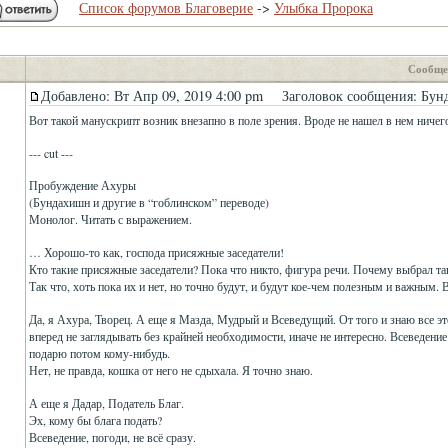
Список форумов Благоверие
->
Улыбка Пророка
Сообще
Добавлено: Вт Апр 09, 2019 4:00 pm
Заголовок сообщения: Бунд
Вот такой манускрипт возник внезапно в поле зрения. Вроде не нашел в нем ничег
--- cut ---
Пробуждение Ахуры
(Бундахишн и другие в “гоблинском” переводе)
Монолог. Читать с выражением.
… Хорошо-то как, господа присяжные заседатели!
Кто такие присяжные заседатели? Пока что никто, фигура речи. Почему выбрал та
Так что, хоть пока их и нет, но точно будут, и будут кое-чем полезным и важным. 
Да, я Ахура, Творец. А еще я Мазда, Мудрый и Всеведущий. От того и знаю все это
вперед не заглядывать без крайней необходимости, иначе не интересно. Всеведени
подарю потом кому-нибудь.
Нет, не правда, кошка от него не сдыхала. Я точно знаю.
А еще я Дадар, Податель Благ.
Эх, кому бы блага подать?
Всеведение, погоди, не всё сразу.