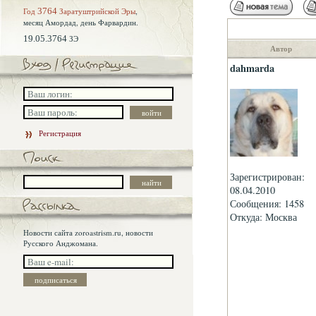
Год
3764
Заратуштрийской Эры
,
месяц Амордад,
день Фарвардин.
19.05.3764
ЗЭ
Автор
dahmarda
Регистрация
Зарегистрирован:
08.04.2010
Сообщения: 1458
Откуда: Москва
Новости сайта zoroastrism.ru, новости
Русского Анджомана.