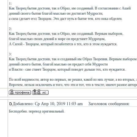
1:
Как Творец бытия достоин, так и Образ, им созданный. В согласовании с Ашей
деяний своего бытия благой мыслью он достигает Мудрости,
а сила (делает его) Творцом. Это даст путь в бытие тем, кто пока обделен.
2:
Как Творец бытия достоин, так и Образ, им созданный. Верным выбором,
благой мыслью своих деяний в мире он предстанет Мудрецом,
А Силой - Творцом, который позаботится о тех, кто в этом нуждается.
3:
Как Творец бытия достоин, так и созданный им Образ Творения. Верным выбором
деяний своего бытия, благой мыслью он предаст себя Мудрости
и Власти - сам станет Творцом, который поведет дальше тех, кто нуждается.
По всей видимости, автор во-первых, не решил, какой из них лучше, а во-вторых,
Впрочем, нельзя исключить и того, что эти и тот, что в тексте, имеют разное автор
Добавлено: Ср Апр 10, 2019 11:03 am
Заголовок сообщения:
Бесподобно. перевод оригинальный.