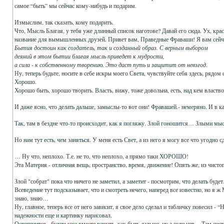
самое “быть” мы сейчас кому-нибудь и подарим.
Измыслим, так сказать, кому подарить.
Что, Мысль Благая, у тебя уже длинный список наготове? Давай его сюда. Ух, к
название для вымышленных друзей. Привет вам, Праведные Фраваши! Я вам сейч
Бытия достоин как создатель, так и созданный образ. С верным выбором
деяний в этом бытии благая мысль приведет к мудрости,
а сила - к собственному творению. Это даст путь и защитит от невзгод.
Ну, теперь будьте, носите в себе искры моего Света, чувствуйте себя здесь, рядом 
Хорошо.
Хорошо быть, хорошо творить. Власть, вижу, тоже довольна, есть, над кем властво
И даже ясно, что делать дальше, замыслы-то вот они! Фравашей.- немеряно. И в к
Так, там в бездне что-то происходит, как я погляжу. Злой гоношится… Злыми мыс
Но нам тут есть, чем заняться. У меня есть Свет, а из него я могу все что угодно с
… Ну что, неплохо. Т.е. не то, что неплохо, а прямо таки ХОРОШО!
Эта Материя - отличная вещь, пространство, время, движение! Опять же, из чистог
Злой "собрат" пока что ничего не заметил, а заметит - посмотрим, что делать будет
Всеведение тут подсказывает, что и смотреть нечего, наперед все известно, но 
знаю, знаю…
Ну, главное, теперь все от него зависит, я свое дело сделал и табличку повесил - “Н
надежности еще и картинку нарисовал.
Остепенится - будем уже вместе решать, как быть дальше, ну а если нет… Там сис