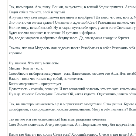
Так, посмотрим. Ага, вижу. Вон он, за пустотой, в темной бездне прячется. Ахри
Сидит себе в темноте, злой и глупый.
А ну-ка я ему свет подам, может поумнеет и подобреет? Да знаю, что нет, но я
Это что это он он там делает? Он вылез и жрет мой Свет! Разозлиться на него, что
Нет, не могу, не мой способ. Ну и ладно, пусть себе жрет, у меня того Света как 
будет кое-что хорошее и полезное. И гуталин, и фабрика.
Во, вроде нажрался и обратно в бездну залез. Да, эта задачка с ходу не берется.
Так-так, что нам Мудрость моя подсказывает? Разобраться в себе? Разложить себя 
хорошее.
Ну, начнем. Что тут у меня есть?
Мысли - Благие - есть.
Способность выбирать наилучшее - есть. Длинновато, назовем это Аша. Нет, не абб
Власть - пока что только над собой, но тоже есть.
Благонамеренность - присутствует
Целостность - спасибо, пока цел. И нет оснований полагать, что это хоть как-то мо
Ну и да, конечно Бессмертие. Бес-что? Ой, какая гадость. Однозначно, ничего общ
Так, вы шестеро назначаетесь в.р.и.о присяжных заседателей. Я так решил. Будете 
шизофрения, а саморефлексия, основа самопознания. Могу я себя познавать? Всеве
Так на чем мы там остановились? Блага мы раздавать начинали.
Свет Злюке включили. А ему не нравится. А я Податель, не могу без подачи Благ, 
Какие там блага у нас кроме Света есть? Хороший вопрос. С чего я там начал? А, 