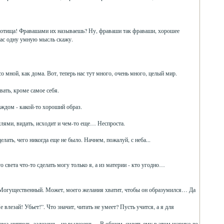
расотища! Фравашами их называешь? Ну, фраваши так фраваши, хорошее
ас одну умную мысль скажу.
со мной, как дома. Вот, теперь нас тут много, очень много, целый мир.
вать, кроме самое себя.
аждом - какой-то хороший образ.
лями, видать, исходит и чем-то еще… Неспроста.
делать, чего никогда еще не было. Начнем, пожалуй, с неба...
о света что-то сделать могу только я, а из материи - кто угодно…
.
я ж Могущественный. Может, моего желания хватит, чтобы он образумился… Да
е влезай! Убьет!”. Что значит, читать не умеет? Пусть учится, а я для
тема-ниппель, залезешь - не вылезешь… В общем, сидеть ему в этом шарике до