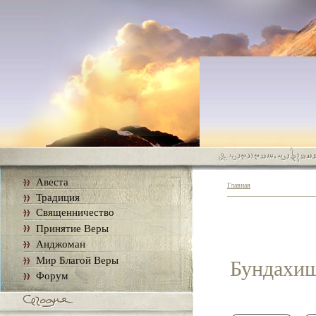
Авеста
Главная
Традиция
Священничество
Принятие Веры
Анджоман
Мир Благой Веры
Бундахиш
Форум