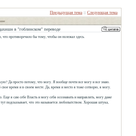
Предыдущая тема
::
Следующая тема
ние
ахишн в "гоблинском" переводе
о, что противоречило бы тому, чтобы он полежал здесь.
кую? Да просто потому, что могу. Я вообще почти все могу и все знаю.
В свое время и в своем месте. Да, время и место я тоже сотворю, я могу.
. Еще я сам себе Власть и могу себя осознавать и направлять, могу даже
е тут подсказывает, что это называется любопытством. Хорошая штука,