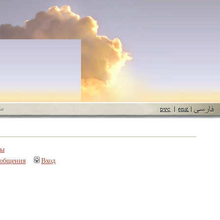
пы
ообщения
Вход