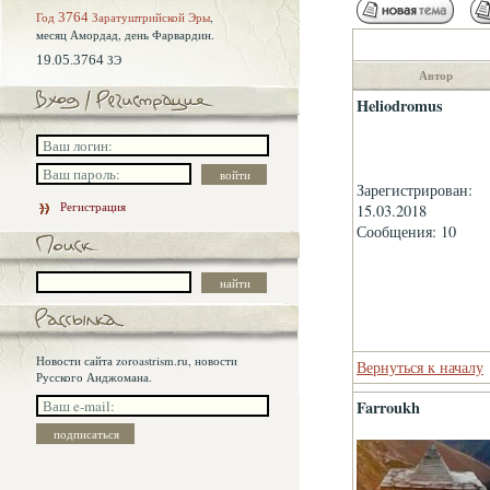
Год
3764
Заратуштрийской Эры
,
месяц Амордад,
день Фарвардин.
19.05.3764
ЗЭ
Автор
Heliodromus
Зарегистрирован:
Регистрация
15.03.2018
Сообщения: 10
Новости сайта zoroastrism.ru, новости
Вернуться к началу
Русского Анджомана.
Farroukh