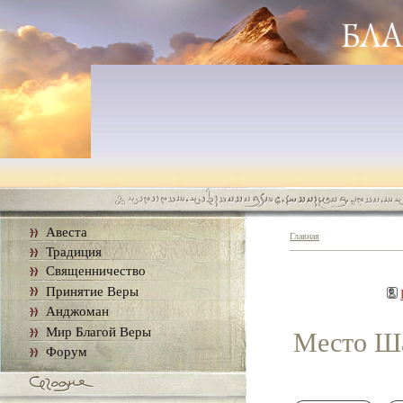
Авеста
Главная
Традиция
Священничество
Принятие Веры
Анджоман
Мир Благой Веры
Место Ша
Форум