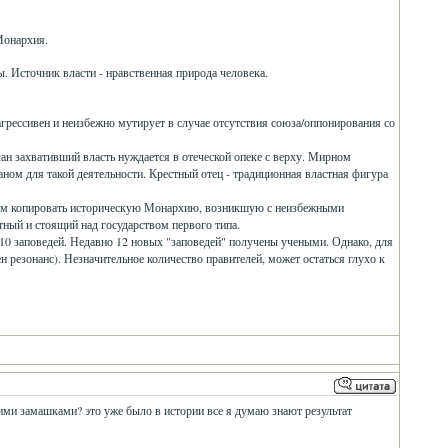
Монархия.
. Источник власти - нравственная природа человека.
 агрессивен и неизбежно мутирует в случае отсутствия союза/оппонирования со
лан захвативший власть нуждается в отеческой опеке с верху. Мирном
ном для такой деятельности. Крестный отец - традиционная властная фигура
удем копировать историческую Монархию, возникшую с неизбежными
ный и стоящий над государством первого типа.
 10 заповедей. Недавно 12 новых "заповедей" получены учеными. Однако, для
 резонанс). Незначительное количество правителей, может остаться глухо к
ими замашками? это уже было в истории все я думаю знают результат