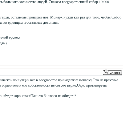
есть большого количества людей. Скажем государственный собор 10 000
лигархи, остальные проигрывают. Монарх нужен как раз для того, чтобы Собор
апки единицам и остальные довольны.
некой суммы.
ода.)
ической концепции все в государстве принадлежит монарху.Это на практике
б ограничении его собственности не совсем верно.Одно противоречит
н будет коронован?Так что б никого не обидеть?