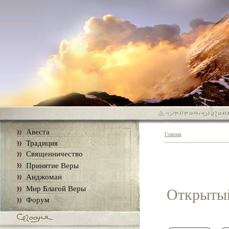
Авеста
Главная
Традиция
Священничество
Принятие Веры
Анджоман
Мир Благой Веры
Открытый
Форум