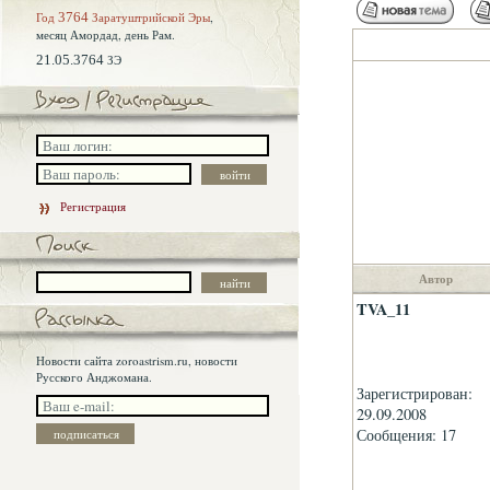
Год
3764
Заратуштрийской Эры
,
месяц Амордад,
день Рам.
21.05.3764
ЗЭ
Регистрация
Автор
TVA_11
Новости сайта zoroastrism.ru, новости
Русского Анджомана.
Зарегистрирован:
29.09.2008
Сообщения: 17