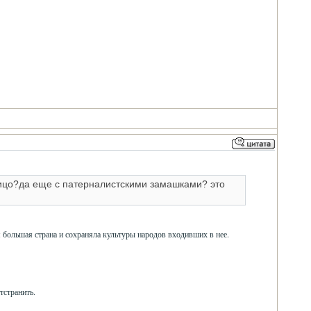
лицо?да еще с патерналистскими замашками? это
я большая страна и сохраняла культуры народов входивших в нее.
тстранить.