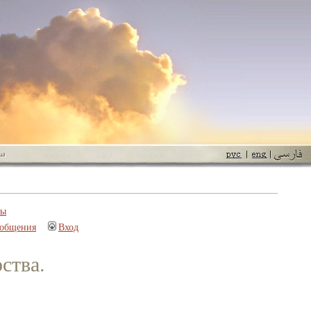
пы
ообщения
Вход
ства.