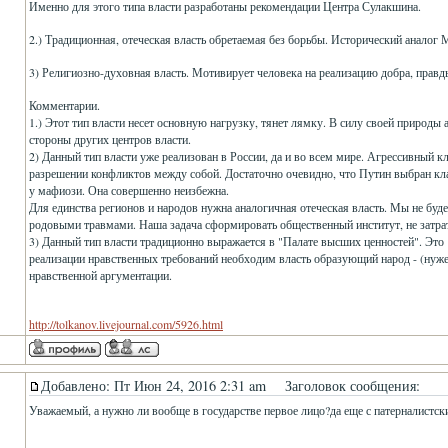
Именно для этого типа власти разработаны рекомендации Центра Сулакшина.
2.) Традиционная, отеческая власть обретаемая без борьбы. Исторический аналог 
3) Религиозно-духовная власть. Мотивирует человека на реализацию добра, правды
Комментарии.
1.) Этот тип власти несет основную нагрузку, тянет лямку. В силу своей природы
стороны других центров власти.
2) Данный тип власти уже реализован в России, да и во всем мире. Агрессивный к
разрешении конфликтов между собой. Достаточно очевидно, что Путин выбран кла
у мафиози. Она совершенно неизбежна.
Для единства регионов и народов нужна аналогичная отеческая власть. Мы не б
родовыми травмами. Наша задача сформировать общественный институт, не затрат
3) Данный тип власти традиционно выражается в "Палате высших ценностей". Это
реализации нравственных требований необходим власть образующий народ - (нужен
нравственной аргументации.
http://tolkanov.livejournal.com/5926.html
Добавлено: Пт Июн 24, 2016 2:31 am
Заголовок сообщения:
Уважаемый, а нужно ли вообще в государстве первое лицо?да еще с патерналистск