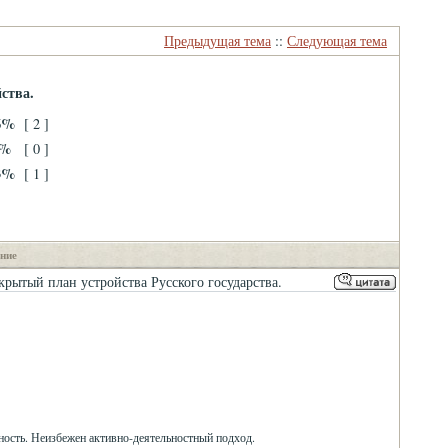
Предыдущая тема
::
Следующая тема
ства.
6%
[ 2 ]
0%
[ 0 ]
3%
[ 1 ]
ние
ытый план устройства Русского государства.
обность. Неизбежен активно-деятельностный подход.