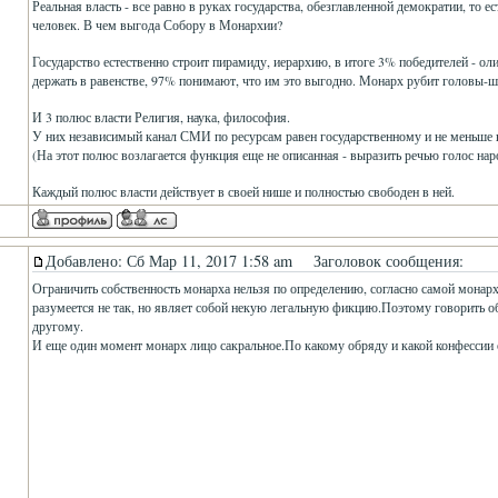
Реальная власть - все равно в руках государства, обезглавленной демократии, то 
человек. В чем выгода Собору в Монархии?
Государство естественно строит пирамиду, иерархию, в итоге 3% победителей - о
держать в равенстве, 97% понимают, что им это выгодно. Монарх рубит головы-ш
И 3 полюс власти Религия, наука, философия.
У них независимый канал СМИ по ресурсам равен государственному и не меньше 
(На этот полюс возлагается функция еще не описанная - выразить речью голос нар
Каждый полюс власти действует в своей нише и полностью свободен в ней.
Добавлено: Сб Мар 11, 2017 1:58 am
Заголовок сообщения:
Ограничить собственность монарха нельзя по определению, согласно самой монарх
разумеется не так, но являет собой некую легальную фикцию.Поэтому говорить о
другому.
И еще один момент монарх лицо сакральное.По какому обряду и какой конфессии о