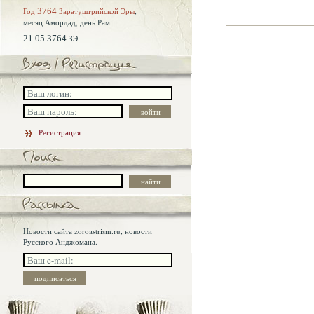
Год
3764
Заратуштрийской Эры
,
месяц Амордад,
день Рам.
21.05.3764
ЗЭ
Регистрация
Новости сайта zoroastrism.ru, новости
Русского Анджомана.