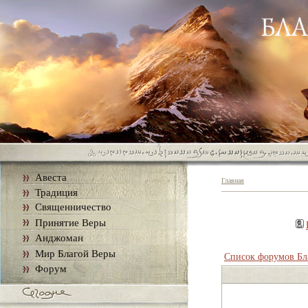
Авеста
Главная
Традиция
Священничество
Принятие Веры
Анджоман
Мир Благой Веры
Список форумов Бл
Форум