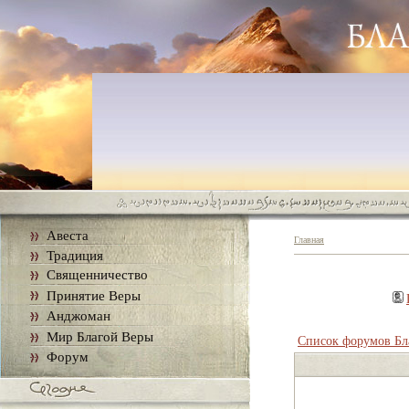
Авеста
Главная
Традиция
Священничество
Принятие Веры
Анджоман
Мир Благой Веры
Список форумов Бл
Форум