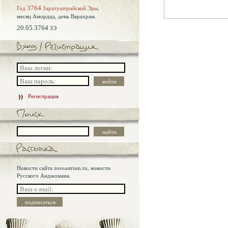
Год
3764
Заратуштрийской Эры
,
месяц Амордад,
день Варахрам.
20.05.3764
ЗЭ
Регистрация
Новости сайта zoroastrism.ru, новости
Русского Анджомана.