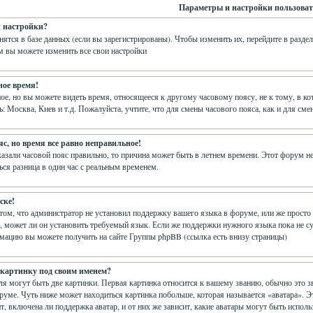
Параметры и настройки пользоват
и настройки?
нятся в базе данных (если вы зарегистрированы). Чтобы изменить их, перейдите в разде
м вы можете изменить все свои настройки
ное время!
е, но вы можете видеть время, относящееся к другому часовому поясу, не к тому, в кот
ь: Москва, Киев и т.д. Пожалуйста, учтите, что для смены часового пояса, как и для с
с, но время все равно неправильное!
казали часовой пояс правильно, то причина может быть в летнем времени. Этот форум не 
ся разница в один час с реальным временем.
ске!
 том, что администратор не установил поддержку вашего языка в форуме, или же просто 
 может ли он установить требуемый язык. Если же поддержки нужного языка пока не су
ацию вы можете получить на сайте Группы phpBB (ссылка есть внизу страницы)
 картинку под своим именем?
я могут быть две картинки. Первая картинка относится к вашему званию, обычно это з
оруме. Чуть ниже может находиться картинка побольше, которая называется «аватара». 
т, включена ли поддержка аватар, и от них же зависит, какие аватары могут быть испол