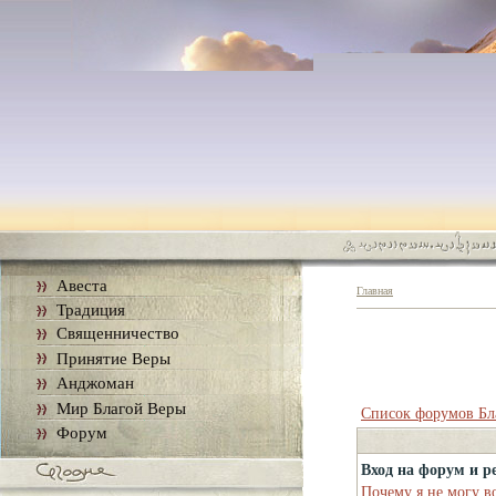
Авеста
Главная
Традиция
Священничество
Принятие Веры
Анджоман
Мир Благой Веры
Список форумов Бл
Форум
Вход на форум и р
Почему я не могу в