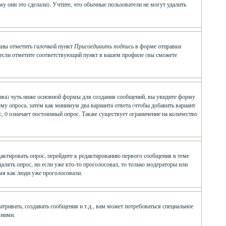
у они это сделали). Учтите, что обычные пользователи не могут удалить
лжны отметить галочкой пункт
Присоединить подпись
в форме отправки
 если отметите соответствующий пункт в вашем профиле (вы сможете
о права) чуть ниже основной формы для создания сообщений, вы увидите форму
 тему опроса, затем как минимум два варианта ответа (чтобы добавить вариант
, 0 означает постоянный опрос. Также существует ограничение на количество
дактировать опрос, перейдите к редактированию первого сообщения в теме
удалять опрос, но если уже кто-то проголосовал, то только модераторы или
емя как люди уже проголосовали.
ивать, создавать сообщения и т.д., вам может потребоваться специальное
 ними.