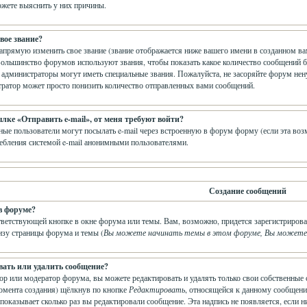
жете выяснить у них причины.
вое звание?
прямую изменить свое звание (звание отображается ниже вашего имени в созданном вам
Большинство форумов используют звания, чтобы показать какое количество сообщений 
администраторы могут иметь специальные звания. Пожалуйста, не засоряйте форум нен
тратор может просто понизить количество отправленных вами сообщений.
ылке «Отправить e-mail», от меня требуют войти?
ные пользователи могут посылать e-mail через встроенную в форум форму (если эта во
ебления системой e-mail анонимными пользователями.
Создание сообщений
в форуме?
тветствующей кнопке в окне форума или темы. Вам, возможно, придется зарегистрирова
изу страницы форума и темы (
Вы можете начинать темы в этом форуме, Вы можете о
вать или удалить сообщение?
ор или модератор форума, вы можете редактировать и удалять только свои собственные 
омента создания) щёлкнув по кнопке
Редактировать
, относящейся к данному сообщени
показывает сколько раз вы редактировали сообщение. Эта надпись не появляется, если н