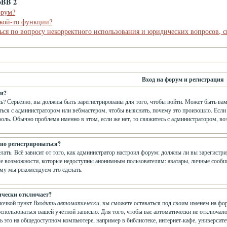
pBB 2
орум?
акой-то функции?
ься по вопросу некорректного использования и юридических вопросов, 
Вход на форум и регистрация
ти?
ь? Серьёзно, вы должны быть зарегистрированы для того, чтобы войти. Может быть вам
аться с администратором или вебмастером, чтобы выяснить, почему это произошло. Если
роль. Обычно проблема именно в этом, если же нет, то свяжитесь с администратором, в
но регистрироваться?
елать. Всё зависит от того, как администратор настроил форум: должны ли вы зарегистр
е возможности, которые недоступны анонимным пользователям: аватары, личные сообщения
ому мы рекомендуем это сделать.
ически отключает?
лочкой пункт
Входить автоматически
, вы сможете оставаться под своим именем на фо
оспользоваться вашей учётной записью. Для того, чтобы вас автоматически не отключа
ь это на общедоступном компьютере, например в библиотеке, интернет-кафе, университет