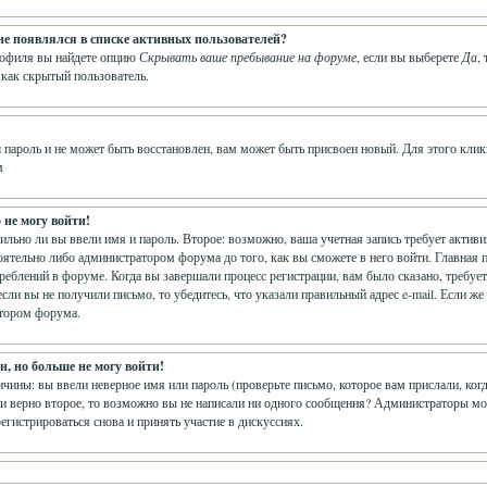
 не появлялся в списке активных пользователей?
рофиля вы найдете опцию
Скрывать ваше пребывание на форуме
, если вы выберете
Да
,
 как скрытый пользователь.
 пароль и не может быть восстановлен, вам может быть присвоен новый. Для этого клик
м
 не могу войти!
вильно ли вы ввели имя и пароль. Второе: возможно, ваша учетная запись требует акти
ятельно либо администратором форума до того, как вы сможете в него войти. Главная 
еблений в форуме. Когда вы завершали процесс регистрации, вам было сказано, требуется
сли вы не получили письмо, то убедитесь, что указали правильный адрес e-mail. Если же
атором форума.
, но больше не могу войти!
чины: вы ввели неверное имя или пароль (проверьте письмо, которое вам прислали, ког
и верно второе, то возможно вы не написали ни одного сообщения? Администраторы мо
егистрироваться снова и принять участие в дискуссиях.