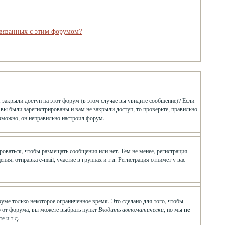
связанных с этим форумом?
 закрыли доступ на этот форум (в этом случае вы увидите сообщение)? Если
 вы были зарегистрированы и вам не закрыли доступ, то проверьте, правильно
озможно, он неправильно настроил форум.
ироваться, чтобы размещать сообщения или нет. Тем не менее, регистрация
, отправка e-mail, участие в группах и т.д. Регистрация отнимет у вас
руме только некоторое ограниченное время. Это сделано для того, чтобы
ло от форума, вы можете выбрать пункт
Входить автоматически
, но мы
не
е и т.д.