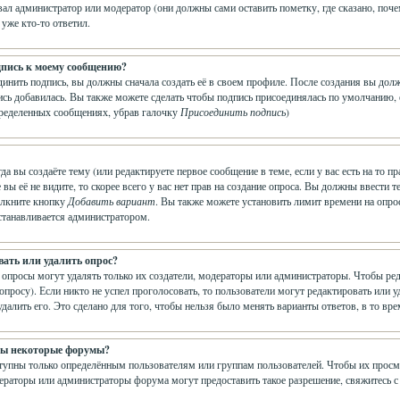
ал администратор или модератор (они должны сами оставить пометку, где сказано, почем
 уже кто-то ответил.
дпись к моему сообщению?
динить подпись, вы должны сначала создать её в своем профиле. После создания вы до
сь добавилась. Вы также можете сделать чтобы подпись присоединялась по умолчанию,
пределенных сообщениях, убрав галочку
Присоединить подпись
)
гда вы создаёте тему (или редактируете первое сообщение в теме, если у вас есть на т
е вы её не видите, то скорее всего у вас нет прав на создание опроса. Вы должны ввести
щёлкните кнопку
Добавить вариант
. Вы также можете установить лимит времени на опрос
устанавливается администратором.
вать или удалить опрос?
 опросы могут удалять только их создатели, модераторы или администраторы. Чтобы ре
 опросу). Если никто не успел проголосовать, то пользователи могут редактировать или 
далить его. Это сделано для того, чтобы нельзя было менять варианты ответов, в то вр
ны некоторые форумы?
пны только определённым пользователям или группам пользователей. Чтобы их просматр
ераторы или администраторы форума могут предоставить такое разрешение, свяжитесь с