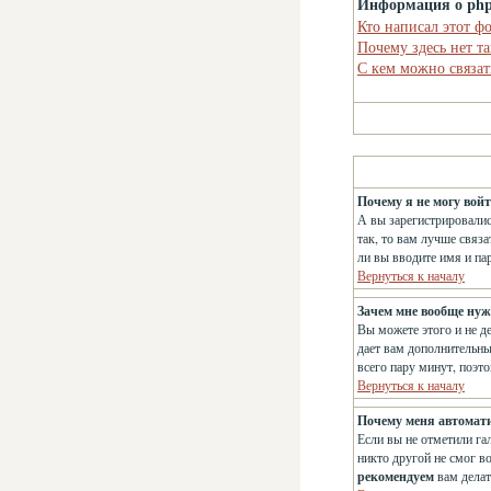
Информация о ph
Кто написал этот ф
Почему здесь нет т
С кем можно связат
Почему я не могу вой
А вы зарегистрировалис
так, то вам лучше связ
ли вы вводите имя и па
Вернуться к началу
Зачем мне вообще нуж
Вы можете этого и не д
дает вам дополнительны
всего пару минут, поэт
Вернуться к началу
Почему меня автомат
Если вы не отметили га
никто другой не смог в
рекомендуем
вам делат