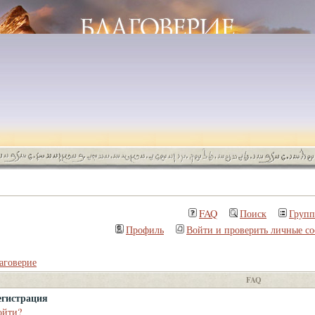
FAQ
Поиск
Груп
Профиль
Войти и проверить личные с
аговерие
FAQ
егистрация
ойти?