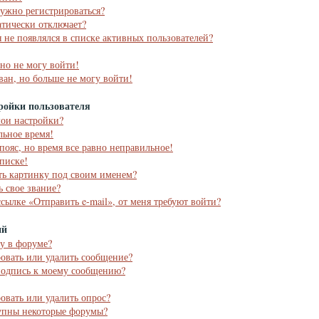
ужно регистрироваться?
тически отключает?
я не появлялся в списке активных пользователей?
 но не могу войти!
ван, но больше не могу войти!
ройки пользователя
мои настройки?
льное время!
пояс, но время все равно неправильное!
списке!
ть картинку под своим именем?
ь свое звание?
ссылке «Отправить e-mail», от меня требуют войти?
ий
му в форуме?
ровать или удалить сообщение?
подпись к моему сообщению?
ровать или удалить опрос?
упны некоторые форумы?