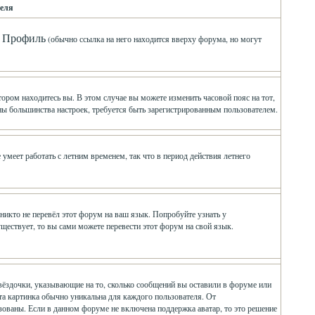
еля
Профиль
л
(обычно ссылка на него находится вверху форума, но могут
ором находитесь вы. В этом случае вы можете изменить часовой пояс на тот,
мены большинства настроек, требуется быть зарегистрированным пользователем.
умеет работать с летним временем, так что в период действия летнего
никто не перевёл этот форум на ваш язык. Попробуйте узнать у
ществует, то вы сами можете перевести этот форум на свой язык.
вёздочки, указывающие на то, сколько сообщений вы оставили в форуме или
Эта картинка обычно уникальна для каждого пользователя. От
ьзованы. Если в данном форуме не включена поддержка аватар, то это решение