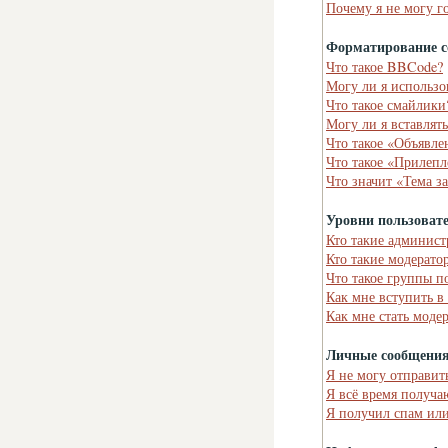
Почему я не могу г
Форматирование с
Что такое BBCode?
Могу ли я использ
Что такое смайлики
Могу ли я вставлят
Что такое «Объявле
Что такое «Прилепл
Что значит «Тема з
Уровни пользоват
Кто такие админист
Кто такие модерато
Что такое группы п
Как мне вступить в
Как мне стать моде
Личные сообщени
Я не могу отправит
Я всё время получ
Я получил спам или