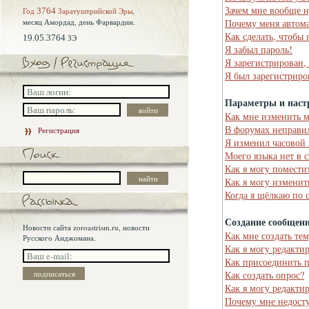
Зачем мне вообще н
Год
3764
Заратуштрийской Эры
,
месяц Амордад,
день Фарвардин.
Почему меня автома
Как сделать, чтобы 
19.05.3764
ЗЭ
Я забыл пароль!
Я зарегистрирован,
Я был зарегистриро
Параметры и наст
Как мне изменить 
В форумах неправи
Регистрация
Я изменил часовой 
Моего языка нет в 
Как я могу помести
Как я могу изменит
Когда я щёлкаю по 
Создание сообщен
Новости сайта zoroastrism.ru, новости
Как мне создать те
Русского Анджомана.
Как я могу редакти
Как присоединить 
Как создать опрос?
Как я могу редакти
Почему мне недост