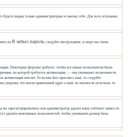
 то будете видны только администраторам и самому себе. Для всех остальных
Я забыл пароль
ните на
, следуйте инструкциям, и скоро вы снова
визации. Некоторые форумы требуют, чтобы все новые пользователи были
причина, по которой требуется активизация, — она уменьшает возможности
 активизация или нет. Если вам был прислан e-mail, то следуйте
 вы уверены, что ввели правильный адрес e-mail, но письма не получили, то
да вы зарегистрировались) или администратор удалил вашу учётную запись по
гут удалять неактивных пользователей, чтобы уменьшить размер базы