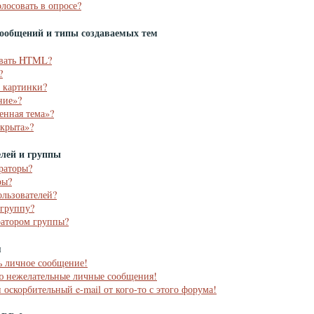
олосовать в опросе?
ообщений и типы создаваемых тем
овать HTML?
?
ь картинки?
ние»?
енная тема»?
акрыта»?
елей и группы
раторы?
ры?
ользователей?
 группу?
ратором группы?
я
ь личное сообщение!
аю нежелательные личные сообщения!
 оскорбительный e-mail от кого-то с этого форума!