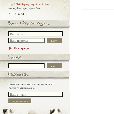
Год
3764
Заратуштрийской Эры
,
месяц Амордад,
день Рам.
21.05.3764
ЗЭ
Регистрация
Новости сайта zoroastrism.ru, новости
Русского Анджомана.