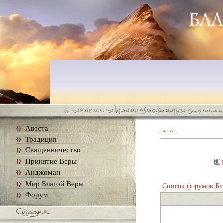
Авеста
Главная
Традиция
Священничество
Принятие Веры
Анджоман
Мир Благой Веры
Список форумов Бл
Форум