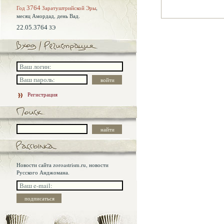
Год
3764
Заратуштрийской Эры
,
месяц Амордад,
день Вад.
22.05.3764
ЗЭ
Регистрация
Новости сайта zoroastrism.ru, новости
Русского Анджомана.