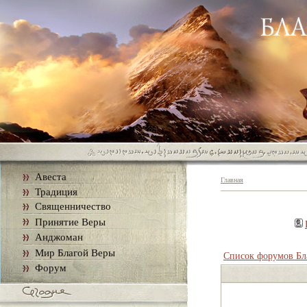
Авеста
Главная
Традиция
Священничество
Принятие Веры
Анджоман
Мир Благой Веры
Список форумов Бл
Форум