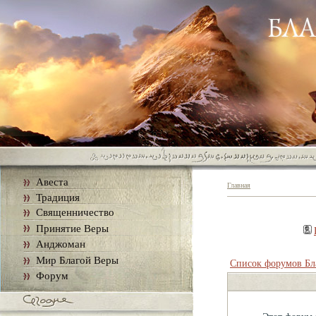
Авеста
Главная
Традиция
Священничество
Принятие Веры
Анджоман
Мир Благой Веры
Список форумов Бл
Форум