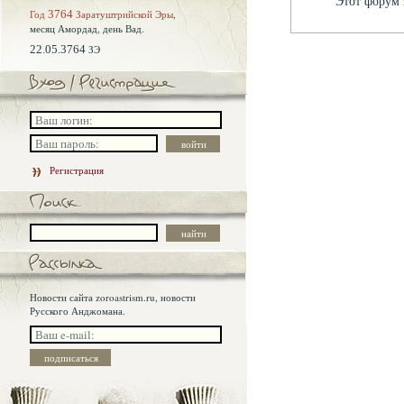
Этот форум 
Год
3764
Заратуштрийской Эры
,
месяц Амордад,
день Вад.
22.05.3764
ЗЭ
Регистрация
Новости сайта zoroastrism.ru, новости
Русского Анджомана.