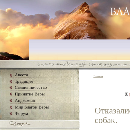
Авеста
Главная
Традиция
Священничество
Принятие Веры
Анджоман
Мир Благой Веры
Отказали
Форум
собак.