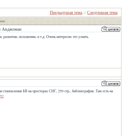
Предыдущая тема
::
Следующая тема
ние
ш Анджоман
 развитии, положении, и т.д. Очень интересно это узнать.
и становления БВ на просторах СНГ, 250 стр., библиография. Там есть на
n52