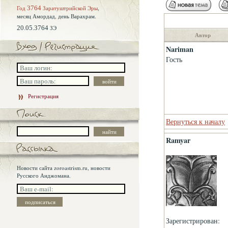
Год
3764
Заратуштрийской Эры
,
месяц Амордад,
день Варахрам.
20.05.3764
ЗЭ
Автор
Nariman
Гость
Регистрация
Вернуться к началу
Ramyar
Новости сайта zoroastrism.ru, новости
Русского Анджомана.
Зарегистрирован: