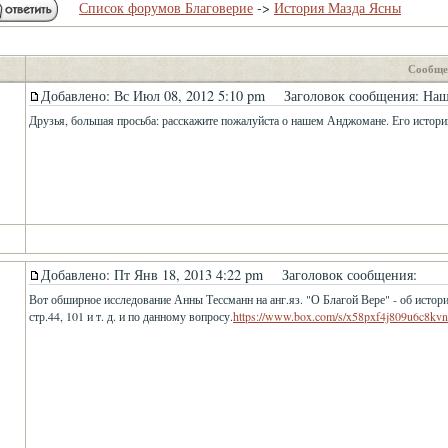
Список форумов Благоверие
->
История Мазда Ясны
Сообще
Добавлено: Вс Июл 08, 2012 5:10 pm
Заголовок сообщения: На
Друзья, большая просьба: расскажите пожалуйста о нашем Анджомане. Его истории,
Добавлено: Пт Янв 18, 2013 4:22 pm
Заголовок сообщения:
Вот обширное исследование Анны Тессманн на анг.яз. "О Благой Вере" - об истори
стр.44, 101 и т. д. и по данному вопросу.
https://www.box.com/s/x58pxf4j809u6c8kv