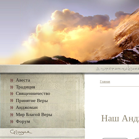
Авеста
Главная
Традиция
Священничество
Принятие Веры
Анджоман
Мир Благой Веры
Наш Анд
Форум